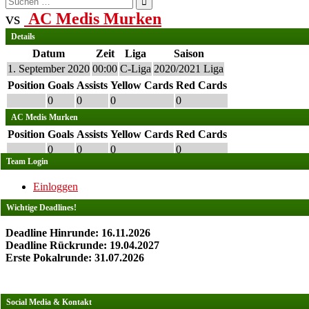
nach:
vs
AC Medis Murken
Details
Datum
Zeit
Liga
Saison
1. September 2020
00:00
C-Liga
2020/2021 Liga
Position
Goals
Assists
Yellow Cards
Red Cards
0
0
0
0
AC Medis Murken
Position
Goals
Assists
Yellow Cards
Red Cards
0
0
0
0
Team Login
Einloggen
Wichtige Deadlines!
Deadline Hinrunde: 16.11.2026
Deadline Rückrunde: 19.04.2027
Erste Pokalrunde: 31.07.2026
Social Media & Kontakt