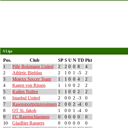
A Liga
Pos.
Club
SP
S
U
N
TD
Pkt
1
Pille Bolzmann United
2
2
0
0
8
4
2
Athletic Binblau
2
1
0
1
-5
2
3
Motexx Soccer Team
1
1
0
0
4
2
4
Kagen von Rissen
1
1
0
0
2
2
5
Kullen Nullen
1
1
0
0
2
2
6
Istanbul United
2
0
0
2
-3
0
7
Rasensportprinzessinnen
2
0
0
2
-4
0
8
OT St. Jakob
1
0
0
1
-4
0
9
FC Rasenschlampen
0
0
0
0
0
0
10
GlasBier Rangers
0
0
0
0
0
0