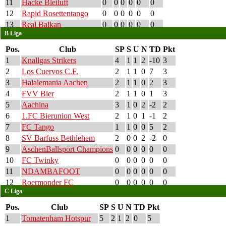
11
Hacke Bleiluft
0
0
0
0
0
0
12
Rapid Rosettentango
0
0
0
0
0
0
13
Real Balkan
0
0
0
0
0
0
B Liga
Pos.
Club
SP
S
U
N
TD
Pkt
1
Knallgas Strikers
4
1
1
2
-10
3
2
Los Cuervos C.F.
2
1
1
0
7
3
3
Halalemania Aachen
2
1
1
0
2
3
4
FVV Bier
2
1
1
0
1
3
5
Aachina
3
1
0
2
-2
2
6
1.FC Bierunion West
2
1
0
1
-1
2
7
FC Tango
1
1
0
0
5
2
8
SV Barfuss Bethlehem
2
0
0
2
-2
0
9
AschenBallsport Champions
0
0
0
0
0
0
10
FC Twinky
0
0
0
0
0
0
11
NDAMBAFOOT
0
0
0
0
0
0
12
Roermonder FC
0
0
0
0
0
0
C Liga
Pos.
Club
SP
S
U
N
TD
Pkt
1
Tomatenham Hotspur
5
2
1
2
0
5