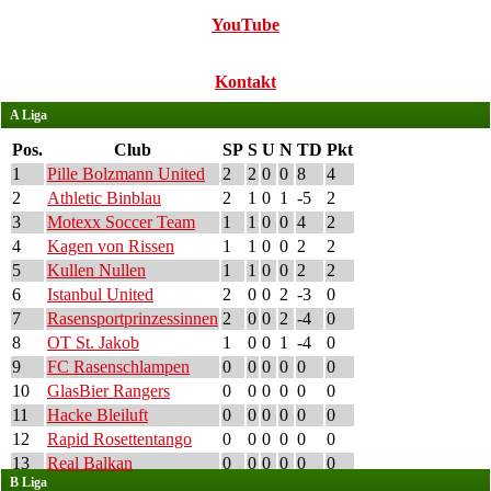
YouTube
Kontakt
A Liga
Pos.
Club
SP
S
U
N
TD
Pkt
1
Pille Bolzmann United
2
2
0
0
8
4
2
Athletic Binblau
2
1
0
1
-5
2
3
Motexx Soccer Team
1
1
0
0
4
2
4
Kagen von Rissen
1
1
0
0
2
2
5
Kullen Nullen
1
1
0
0
2
2
6
Istanbul United
2
0
0
2
-3
0
7
Rasensportprinzessinnen
2
0
0
2
-4
0
8
OT St. Jakob
1
0
0
1
-4
0
9
FC Rasenschlampen
0
0
0
0
0
0
10
GlasBier Rangers
0
0
0
0
0
0
11
Hacke Bleiluft
0
0
0
0
0
0
12
Rapid Rosettentango
0
0
0
0
0
0
13
Real Balkan
0
0
0
0
0
0
B Liga