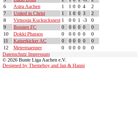
6
Astra Aachen
1
1
0
0
4
2
7
United in Christ
1
1
0
0
3
2
8
Virtuosia Kuckucksnest
1
0
0
1
-3
0
9
Bossien FC
0
0
0
0
0
0
10
Dokki Pharaos
0
0
0
0
0
0
11
Kaiserkicker AC
0
0
0
0
0
0
12
Metermaenner
0
0
0
0
0
0
Datenschutz
Impressum
© 2026 Bunte Liga Aachen e.V.
Designed by Themeboy and Jan & Hanni