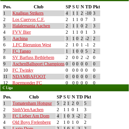
Pos.
Club
SP
S
U
N
TD
Pkt
1
Knallgas Strikers
4
1
1
2
-10
3
2
Los Cuervos C.F.
2
1
1
0
7
3
3
Halalemania Aachen
2
1
1
0
2
3
4
FVV Bier
2
1
1
0
1
3
5
Aachina
3
1
0
2
-2
2
6
1.FC Bierunion West
2
1
0
1
-1
2
7
FC Tango
1
1
0
0
5
2
8
SV Barfuss Bethlehem
2
0
0
2
-2
0
9
AschenBallsport Champions
0
0
0
0
0
0
10
FC Twinky
0
0
0
0
0
0
11
NDAMBAFOOT
0
0
0
0
0
0
12
Roermonder FC
0
0
0
0
0
0
C Liga
Pos.
Club
SP
S
U
N
TD
Pkt
1
Tomatenham Hotspur
5
2
1
2
0
5
2
SinhVienAachen
2
1
1
0
1
3
3
FC Lieber Am Dom
4
1
0
3
-2
2
4
Old Boys Frelenberg
2
1
0
1
0
2
5
Lazio Dom
2
1
0
1
-3
2