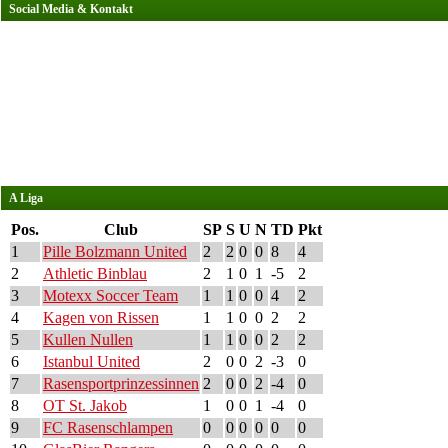
Social Media & Kontakt
A Liga
Pos.
Club
SP
S
U
N
TD
Pkt
1
Pille Bolzmann United
2
2
0
0
8
4
2
Athletic Binblau
2
1
0
1
-5
2
3
Motexx Soccer Team
1
1
0
0
4
2
4
Kagen von Rissen
1
1
0
0
2
2
5
Kullen Nullen
1
1
0
0
2
2
6
Istanbul United
2
0
0
2
-3
0
7
Rasensportprinzessinnen
2
0
0
2
-4
0
8
OT St. Jakob
1
0
0
1
-4
0
9
FC Rasenschlampen
0
0
0
0
0
0