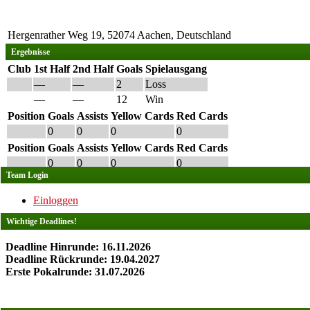
Hergenrather Weg 19, 52074 Aachen, Deutschland
Ergebnisse
Club
1st Half
2nd Half
Goals
Spielausgang
—
—
2
Loss
—
—
12
Win
Position
Goals
Assists
Yellow Cards
Red Cards
0
0
0
0
Position
Goals
Assists
Yellow Cards
Red Cards
0
0
0
0
Team Login
Einloggen
Wichtige Deadlines!
Deadline Hinrunde: 16.11.2026
Deadline Rückrunde: 19.04.2027
Erste Pokalrunde: 31.07.2026