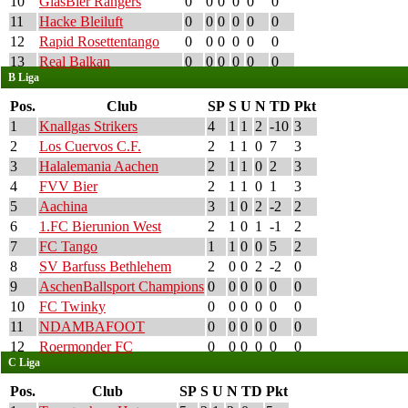
10
GlasBier Rangers
0
0
0
0
0
0
11
Hacke Bleiluft
0
0
0
0
0
0
12
Rapid Rosettentango
0
0
0
0
0
0
13
Real Balkan
0
0
0
0
0
0
B Liga
Pos.
Club
SP
S
U
N
TD
Pkt
1
Knallgas Strikers
4
1
1
2
-10
3
2
Los Cuervos C.F.
2
1
1
0
7
3
3
Halalemania Aachen
2
1
1
0
2
3
4
FVV Bier
2
1
1
0
1
3
5
Aachina
3
1
0
2
-2
2
6
1.FC Bierunion West
2
1
0
1
-1
2
7
FC Tango
1
1
0
0
5
2
8
SV Barfuss Bethlehem
2
0
0
2
-2
0
9
AschenBallsport Champions
0
0
0
0
0
0
10
FC Twinky
0
0
0
0
0
0
11
NDAMBAFOOT
0
0
0
0
0
0
12
Roermonder FC
0
0
0
0
0
0
C Liga
Pos.
Club
SP
S
U
N
TD
Pkt