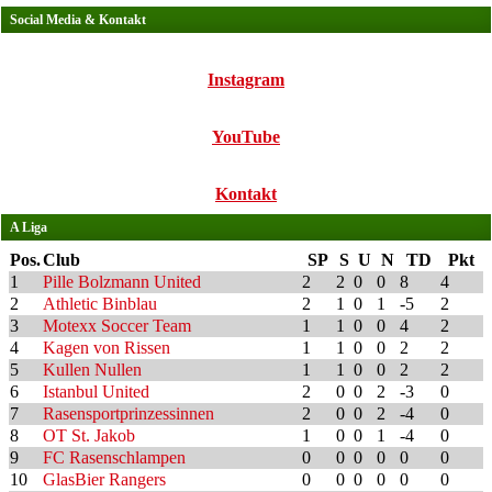
Social Media & Kontakt
Instagram
YouTube
Kontakt
A Liga
Pos.
Club
SP
S
U
N
TD
Pkt
1
Pille Bolzmann United
2
2
0
0
8
4
2
Athletic Binblau
2
1
0
1
-5
2
3
Motexx Soccer Team
1
1
0
0
4
2
4
Kagen von Rissen
1
1
0
0
2
2
5
Kullen Nullen
1
1
0
0
2
2
6
Istanbul United
2
0
0
2
-3
0
7
Rasensportprinzessinnen
2
0
0
2
-4
0
8
OT St. Jakob
1
0
0
1
-4
0
9
FC Rasenschlampen
0
0
0
0
0
0
10
GlasBier Rangers
0
0
0
0
0
0