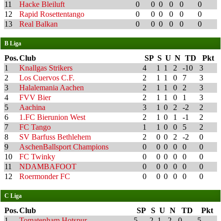
11
Hacke Bleiluft
0
0
0
0
0
0
12
Rapid Rosettentango
0
0
0
0
0
0
13
Real Balkan
0
0
0
0
0
0
B Liga
Pos.
Club
SP
S
U
N
TD
Pkt
1
Knallgas Strikers
4
1
1
2
-10
3
2
Los Cuervos C.F.
2
1
1
0
7
3
3
Halalemania Aachen
2
1
1
0
2
3
4
FVV Bier
2
1
1
0
1
3
5
Aachina
3
1
0
2
-2
2
6
1.FC Bierunion West
2
1
0
1
-1
2
7
FC Tango
1
1
0
0
5
2
8
SV Barfuss Bethlehem
2
0
0
2
-2
0
9
AschenBallsport Champions
0
0
0
0
0
0
10
FC Twinky
0
0
0
0
0
0
11
NDAMBAFOOT
0
0
0
0
0
0
12
Roermonder FC
0
0
0
0
0
0
C Liga
Pos.
Club
SP
S
U
N
TD
Pkt
1
Tomatenham Hotspur
5
2
1
2
0
5