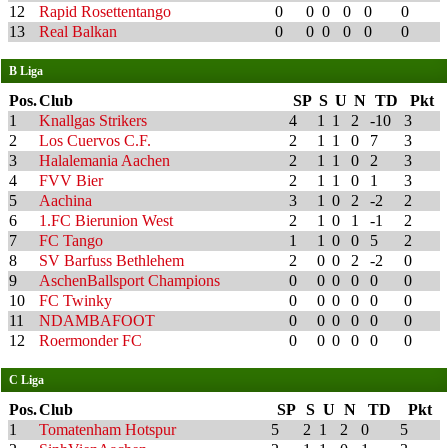
12
Rapid Rosettentango
0
0
0
0
0
0
13
Real Balkan
0
0
0
0
0
0
B Liga
Pos.
Club
SP
S
U
N
TD
Pkt
1
Knallgas Strikers
4
1
1
2
-10
3
2
Los Cuervos C.F.
2
1
1
0
7
3
3
Halalemania Aachen
2
1
1
0
2
3
4
FVV Bier
2
1
1
0
1
3
5
Aachina
3
1
0
2
-2
2
6
1.FC Bierunion West
2
1
0
1
-1
2
7
FC Tango
1
1
0
0
5
2
8
SV Barfuss Bethlehem
2
0
0
2
-2
0
9
AschenBallsport Champions
0
0
0
0
0
0
10
FC Twinky
0
0
0
0
0
0
11
NDAMBAFOOT
0
0
0
0
0
0
12
Roermonder FC
0
0
0
0
0
0
C Liga
Pos.
Club
SP
S
U
N
TD
Pkt
1
Tomatenham Hotspur
5
2
1
2
0
5