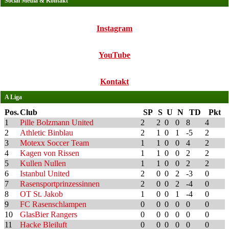
Social Media & Kontakt
Instagram
YouTube
Kontakt
A Liga
Pos.
Club
SP
S
U
N
TD
Pkt
1
Pille Bolzmann United
2
2
0
0
8
4
2
Athletic Binblau
2
1
0
1
-5
2
3
Motexx Soccer Team
1
1
0
0
4
2
4
Kagen von Rissen
1
1
0
0
2
2
5
Kullen Nullen
1
1
0
0
2
2
6
Istanbul United
2
0
0
2
-3
0
7
Rasensportprinzessinnen
2
0
0
2
-4
0
8
OT St. Jakob
1
0
0
1
-4
0
9
FC Rasenschlampen
0
0
0
0
0
0
10
GlasBier Rangers
0
0
0
0
0
0
11
Hacke Bleiluft
0
0
0
0
0
0