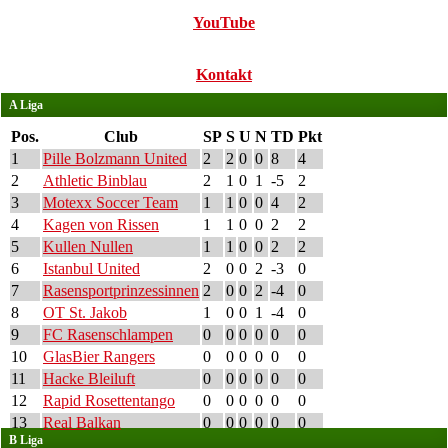
YouTube
Kontakt
A Liga
Pos.
Club
SP
S
U
N
TD
Pkt
1
Pille Bolzmann United
2
2
0
0
8
4
2
Athletic Binblau
2
1
0
1
-5
2
3
Motexx Soccer Team
1
1
0
0
4
2
4
Kagen von Rissen
1
1
0
0
2
2
5
Kullen Nullen
1
1
0
0
2
2
6
Istanbul United
2
0
0
2
-3
0
7
Rasensportprinzessinnen
2
0
0
2
-4
0
8
OT St. Jakob
1
0
0
1
-4
0
9
FC Rasenschlampen
0
0
0
0
0
0
10
GlasBier Rangers
0
0
0
0
0
0
11
Hacke Bleiluft
0
0
0
0
0
0
12
Rapid Rosettentango
0
0
0
0
0
0
13
Real Balkan
0
0
0
0
0
0
B Liga