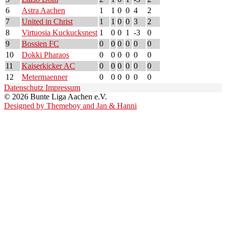
6
Astra Aachen
1
1
0
0
4
2
7
United in Christ
1
1
0
0
3
2
8
Virtuosia Kuckucksnest
1
0
0
1
-3
0
9
Bossien FC
0
0
0
0
0
0
10
Dokki Pharaos
0
0
0
0
0
0
11
Kaiserkicker AC
0
0
0
0
0
0
12
Metermaenner
0
0
0
0
0
0
Datenschutz
Impressum
© 2026 Bunte Liga Aachen e.V.
Designed by Themeboy and Jan & Hanni