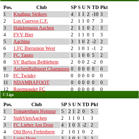
Pos.
Club
SP
S
U
N
TD
Pkt
1
Knallgas Strikers
4
1
1
2
-10
3
2
Los Cuervos C.F.
2
1
1
0
7
3
3
Halalemania Aachen
2
1
1
0
2
3
4
FVV Bier
2
1
1
0
1
3
5
Aachina
3
1
0
2
-2
2
6
1.FC Bierunion West
2
1
0
1
-1
2
7
FC Tango
1
1
0
0
5
2
8
SV Barfuss Bethlehem
2
0
0
2
-2
0
9
AschenBallsport Champions
0
0
0
0
0
0
10
FC Twinky
0
0
0
0
0
0
11
NDAMBAFOOT
0
0
0
0
0
0
12
Roermonder FC
0
0
0
0
0
0
C Liga
Pos.
Club
SP
S
U
N
TD
Pkt
1
Tomatenham Hotspur
5
2
1
2
0
5
2
SinhVienAachen
2
1
1
0
1
3
3
FC Lieber Am Dom
4
1
0
3
-2
2
4
Old Boys Frelenberg
2
1
0
1
0
2
5
Lazio Dom
2
1
0
1
-3
2