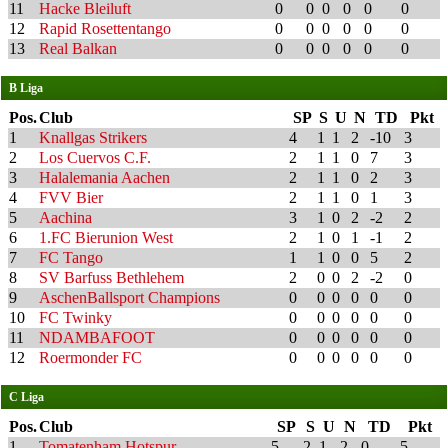
11
Hacke Bleiluft
0
0
0
0
0
0
12
Rapid Rosettentango
0
0
0
0
0
0
13
Real Balkan
0
0
0
0
0
0
B Liga
Pos.
Club
SP
S
U
N
TD
Pkt
1
Knallgas Strikers
4
1
1
2
-10
3
2
Los Cuervos C.F.
2
1
1
0
7
3
3
Halalemania Aachen
2
1
1
0
2
3
4
FVV Bier
2
1
1
0
1
3
5
Aachina
3
1
0
2
-2
2
6
1.FC Bierunion West
2
1
0
1
-1
2
7
FC Tango
1
1
0
0
5
2
8
SV Barfuss Bethlehem
2
0
0
2
-2
0
9
AschenBallsport Champions
0
0
0
0
0
0
10
FC Twinky
0
0
0
0
0
0
11
NDAMBAFOOT
0
0
0
0
0
0
12
Roermonder FC
0
0
0
0
0
0
C Liga
Pos.
Club
SP
S
U
N
TD
Pkt
1
Tomatenham Hotspur
5
2
1
2
0
5