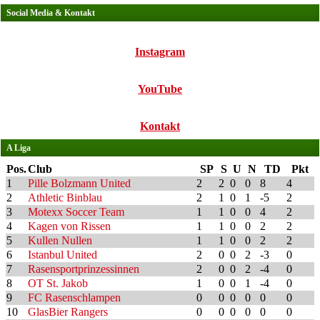
Social Media & Kontakt
Instagram
YouTube
Kontakt
A Liga
Pos.
Club
SP
S
U
N
TD
Pkt
1
Pille Bolzmann United
2
2
0
0
8
4
2
Athletic Binblau
2
1
0
1
-5
2
3
Motexx Soccer Team
1
1
0
0
4
2
4
Kagen von Rissen
1
1
0
0
2
2
5
Kullen Nullen
1
1
0
0
2
2
6
Istanbul United
2
0
0
2
-3
0
7
Rasensportprinzessinnen
2
0
0
2
-4
0
8
OT St. Jakob
1
0
0
1
-4
0
9
FC Rasenschlampen
0
0
0
0
0
0
10
GlasBier Rangers
0
0
0
0
0
0