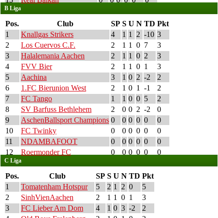
B Liga
Pos.
Club
SP
S
U
N
TD
Pkt
1
Knallgas Strikers
4
1
1
2
-10
3
2
Los Cuervos C.F.
2
1
1
0
7
3
3
Halalemania Aachen
2
1
1
0
2
3
4
FVV Bier
2
1
1
0
1
3
5
Aachina
3
1
0
2
-2
2
6
1.FC Bierunion West
2
1
0
1
-1
2
7
FC Tango
1
1
0
0
5
2
8
SV Barfuss Bethlehem
2
0
0
2
-2
0
9
AschenBallsport Champions
0
0
0
0
0
0
10
FC Twinky
0
0
0
0
0
0
11
NDAMBAFOOT
0
0
0
0
0
0
12
Roermonder FC
0
0
0
0
0
0
C Liga
Pos.
Club
SP
S
U
N
TD
Pkt
1
Tomatenham Hotspur
5
2
1
2
0
5
2
SinhVienAachen
2
1
1
0
1
3
3
FC Lieber Am Dom
4
1
0
3
-2
2