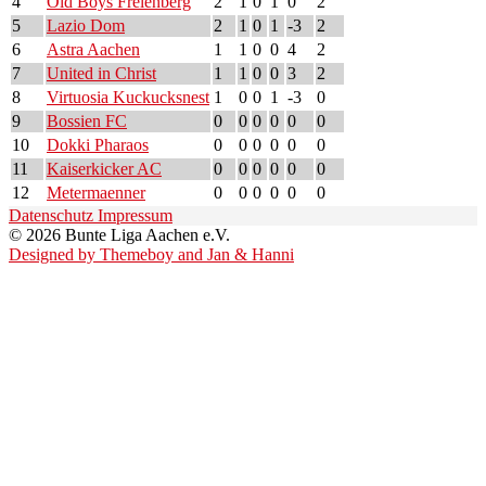
4
Old Boys Frelenberg
2
1
0
1
0
2
5
Lazio Dom
2
1
0
1
-3
2
6
Astra Aachen
1
1
0
0
4
2
7
United in Christ
1
1
0
0
3
2
8
Virtuosia Kuckucksnest
1
0
0
1
-3
0
9
Bossien FC
0
0
0
0
0
0
10
Dokki Pharaos
0
0
0
0
0
0
11
Kaiserkicker AC
0
0
0
0
0
0
12
Metermaenner
0
0
0
0
0
0
Datenschutz
Impressum
© 2026 Bunte Liga Aachen e.V.
Designed by Themeboy and Jan & Hanni