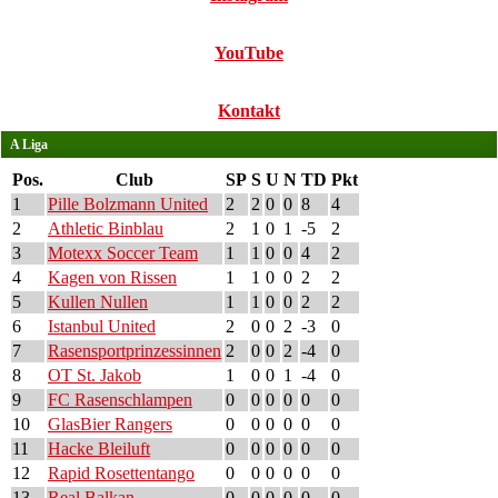
YouTube
Kontakt
A Liga
Pos.
Club
SP
S
U
N
TD
Pkt
1
Pille Bolzmann United
2
2
0
0
8
4
2
Athletic Binblau
2
1
0
1
-5
2
3
Motexx Soccer Team
1
1
0
0
4
2
4
Kagen von Rissen
1
1
0
0
2
2
5
Kullen Nullen
1
1
0
0
2
2
6
Istanbul United
2
0
0
2
-3
0
7
Rasensportprinzessinnen
2
0
0
2
-4
0
8
OT St. Jakob
1
0
0
1
-4
0
9
FC Rasenschlampen
0
0
0
0
0
0
10
GlasBier Rangers
0
0
0
0
0
0
11
Hacke Bleiluft
0
0
0
0
0
0
12
Rapid Rosettentango
0
0
0
0
0
0
13
Real Balkan
0
0
0
0
0
0