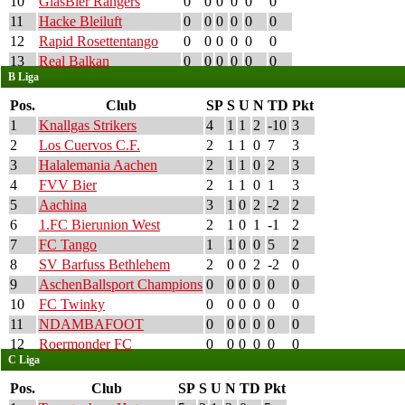
10
GlasBier Rangers
0
0
0
0
0
0
11
Hacke Bleiluft
0
0
0
0
0
0
12
Rapid Rosettentango
0
0
0
0
0
0
13
Real Balkan
0
0
0
0
0
0
B Liga
Pos.
Club
SP
S
U
N
TD
Pkt
1
Knallgas Strikers
4
1
1
2
-10
3
2
Los Cuervos C.F.
2
1
1
0
7
3
3
Halalemania Aachen
2
1
1
0
2
3
4
FVV Bier
2
1
1
0
1
3
5
Aachina
3
1
0
2
-2
2
6
1.FC Bierunion West
2
1
0
1
-1
2
7
FC Tango
1
1
0
0
5
2
8
SV Barfuss Bethlehem
2
0
0
2
-2
0
9
AschenBallsport Champions
0
0
0
0
0
0
10
FC Twinky
0
0
0
0
0
0
11
NDAMBAFOOT
0
0
0
0
0
0
12
Roermonder FC
0
0
0
0
0
0
C Liga
Pos.
Club
SP
S
U
N
TD
Pkt