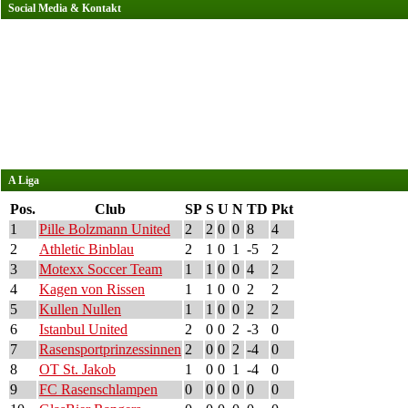
Social Media & Kontakt
A Liga
Pos.
Club
SP
S
U
N
TD
Pkt
1
Pille Bolzmann United
2
2
0
0
8
4
2
Athletic Binblau
2
1
0
1
-5
2
3
Motexx Soccer Team
1
1
0
0
4
2
4
Kagen von Rissen
1
1
0
0
2
2
5
Kullen Nullen
1
1
0
0
2
2
6
Istanbul United
2
0
0
2
-3
0
7
Rasensportprinzessinnen
2
0
0
2
-4
0
8
OT St. Jakob
1
0
0
1
-4
0
9
FC Rasenschlampen
0
0
0
0
0
0