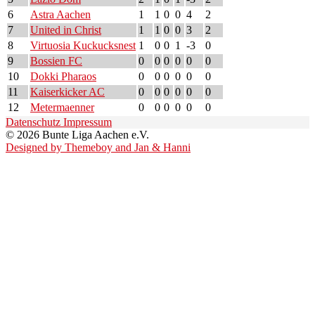
6
Astra Aachen
1
1
0
0
4
2
7
United in Christ
1
1
0
0
3
2
8
Virtuosia Kuckucksnest
1
0
0
1
-3
0
9
Bossien FC
0
0
0
0
0
0
10
Dokki Pharaos
0
0
0
0
0
0
11
Kaiserkicker AC
0
0
0
0
0
0
12
Metermaenner
0
0
0
0
0
0
Datenschutz
Impressum
© 2026 Bunte Liga Aachen e.V.
Designed by Themeboy and Jan & Hanni