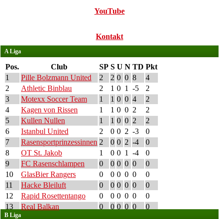
YouTube
Kontakt
A Liga
Pos.
Club
SP
S
U
N
TD
Pkt
1
Pille Bolzmann United
2
2
0
0
8
4
2
Athletic Binblau
2
1
0
1
-5
2
3
Motexx Soccer Team
1
1
0
0
4
2
4
Kagen von Rissen
1
1
0
0
2
2
5
Kullen Nullen
1
1
0
0
2
2
6
Istanbul United
2
0
0
2
-3
0
7
Rasensportprinzessinnen
2
0
0
2
-4
0
8
OT St. Jakob
1
0
0
1
-4
0
9
FC Rasenschlampen
0
0
0
0
0
0
10
GlasBier Rangers
0
0
0
0
0
0
11
Hacke Bleiluft
0
0
0
0
0
0
12
Rapid Rosettentango
0
0
0
0
0
0
13
Real Balkan
0
0
0
0
0
0
B Liga