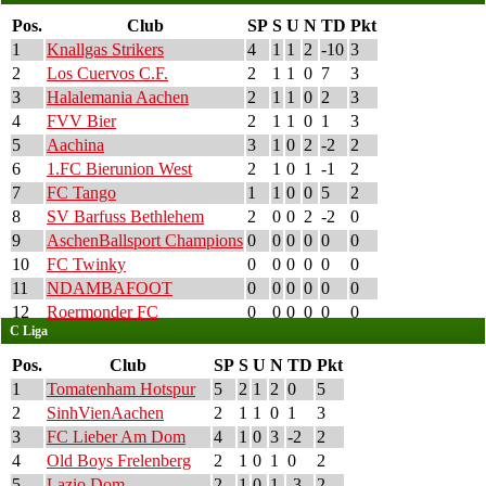
Pos.
Club
SP
S
U
N
TD
Pkt
1
Knallgas Strikers
4
1
1
2
-10
3
2
Los Cuervos C.F.
2
1
1
0
7
3
3
Halalemania Aachen
2
1
1
0
2
3
4
FVV Bier
2
1
1
0
1
3
5
Aachina
3
1
0
2
-2
2
6
1.FC Bierunion West
2
1
0
1
-1
2
7
FC Tango
1
1
0
0
5
2
8
SV Barfuss Bethlehem
2
0
0
2
-2
0
9
AschenBallsport Champions
0
0
0
0
0
0
10
FC Twinky
0
0
0
0
0
0
11
NDAMBAFOOT
0
0
0
0
0
0
12
Roermonder FC
0
0
0
0
0
0
C Liga
Pos.
Club
SP
S
U
N
TD
Pkt
1
Tomatenham Hotspur
5
2
1
2
0
5
2
SinhVienAachen
2
1
1
0
1
3
3
FC Lieber Am Dom
4
1
0
3
-2
2
4
Old Boys Frelenberg
2
1
0
1
0
2
5
Lazio Dom
2
1
0
1
-3
2