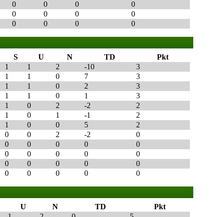
0
0
0
0
0
0
0
0
0
0
0
0
S
U
N
TD
Pkt
1
1
2
-10
3
1
1
0
7
3
1
1
0
2
3
1
1
0
1
3
1
0
2
-2
2
1
0
1
-1
2
1
0
0
5
2
0
0
2
-2
0
0
0
0
0
0
0
0
0
0
0
0
0
0
0
0
0
0
0
0
0
U
N
TD
Pkt
1
2
0
5