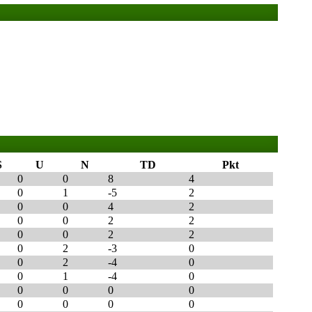
S
U
N
TD
Pkt
0
0
8
4
0
1
-5
2
0
0
4
2
0
0
2
2
0
0
2
2
0
2
-3
0
0
2
-4
0
0
1
-4
0
0
0
0
0
0
0
0
0