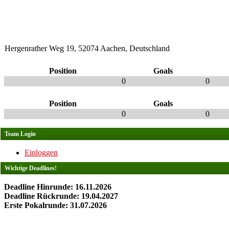
Hergenrather Weg 19, 52074 Aachen, Deutschland
Position
Goals
0
0
Position
Goals
0
0
Team Login
Einloggen
Wichtige Deadlines!
Deadline Hinrunde: 16.11.2026
Deadline Rückrunde: 19.04.2027
Erste Pokalrunde: 31.07.2026