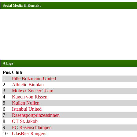
Social Media & Kontakt
A Liga
Pos.
Club
1
Pille Bolzmann United
2
Athletic Binblau
3
Motexx Soccer Team
4
Kagen von Rissen
5
Kullen Nullen
6
Istanbul United
7
Rasensportprinzessinnen
8
OT St. Jakob
9
FC Rasenschlampen
10
GlasBier Rangers