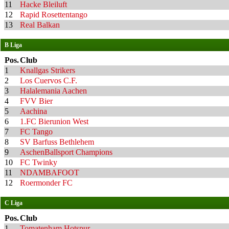
11
Hacke Bleiluft
12
Rapid Rosettentango
13
Real Balkan
B Liga
Pos.
Club
1
Knallgas Strikers
2
Los Cuervos C.F.
3
Halalemania Aachen
4
FVV Bier
5
Aachina
6
1.FC Bierunion West
7
FC Tango
8
SV Barfuss Bethlehem
9
AschenBallsport Champions
10
FC Twinky
11
NDAMBAFOOT
12
Roermonder FC
C Liga
Pos.
Club
1
Tomatenham Hotspur