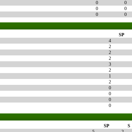
0
0
0
0
0
0
SP
4
2
2
2
3
2
1
2
0
0
0
0
SP
S
5
2