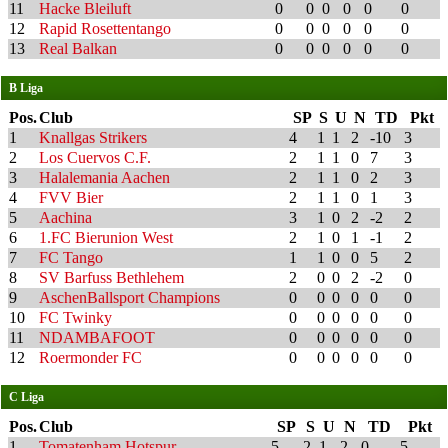
11
Hacke Bleiluft
0
0
0
0
0
0
12
Rapid Rosettentango
0
0
0
0
0
0
13
Real Balkan
0
0
0
0
0
0
B Liga
Pos.
Club
SP
S
U
N
TD
Pkt
1
Knallgas Strikers
4
1
1
2
-10
3
2
Los Cuervos C.F.
2
1
1
0
7
3
3
Halalemania Aachen
2
1
1
0
2
3
4
FVV Bier
2
1
1
0
1
3
5
Aachina
3
1
0
2
-2
2
6
1.FC Bierunion West
2
1
0
1
-1
2
7
FC Tango
1
1
0
0
5
2
8
SV Barfuss Bethlehem
2
0
0
2
-2
0
9
AschenBallsport Champions
0
0
0
0
0
0
10
FC Twinky
0
0
0
0
0
0
11
NDAMBAFOOT
0
0
0
0
0
0
12
Roermonder FC
0
0
0
0
0
0
C Liga
Pos.
Club
SP
S
U
N
TD
Pkt
1
Tomatenham Hotspur
5
2
1
2
0
5