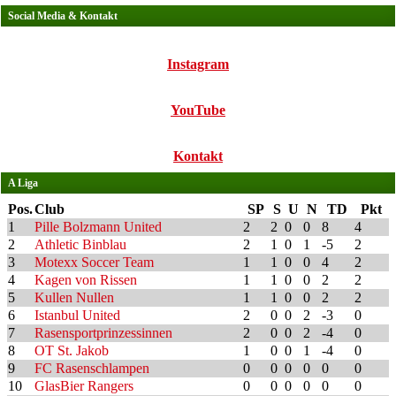
Social Media & Kontakt
Instagram
YouTube
Kontakt
A Liga
Pos.
Club
SP
S
U
N
TD
Pkt
1
Pille Bolzmann United
2
2
0
0
8
4
2
Athletic Binblau
2
1
0
1
-5
2
3
Motexx Soccer Team
1
1
0
0
4
2
4
Kagen von Rissen
1
1
0
0
2
2
5
Kullen Nullen
1
1
0
0
2
2
6
Istanbul United
2
0
0
2
-3
0
7
Rasensportprinzessinnen
2
0
0
2
-4
0
8
OT St. Jakob
1
0
0
1
-4
0
9
FC Rasenschlampen
0
0
0
0
0
0
10
GlasBier Rangers
0
0
0
0
0
0