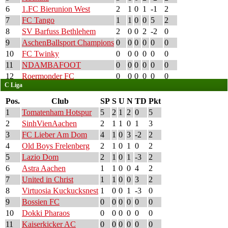
6
1.FC Bierunion West
2
1
0
1
-1
2
7
FC Tango
1
1
0
0
5
2
8
SV Barfuss Bethlehem
2
0
0
2
-2
0
9
AschenBallsport Champions
0
0
0
0
0
0
10
FC Twinky
0
0
0
0
0
0
11
NDAMBAFOOT
0
0
0
0
0
0
12
Roermonder FC
0
0
0
0
0
0
C Liga
Pos.
Club
SP
S
U
N
TD
Pkt
1
Tomatenham Hotspur
5
2
1
2
0
5
2
SinhVienAachen
2
1
1
0
1
3
3
FC Lieber Am Dom
4
1
0
3
-2
2
4
Old Boys Frelenberg
2
1
0
1
0
2
5
Lazio Dom
2
1
0
1
-3
2
6
Astra Aachen
1
1
0
0
4
2
7
United in Christ
1
1
0
0
3
2
8
Virtuosia Kuckucksnest
1
0
0
1
-3
0
9
Bossien FC
0
0
0
0
0
0
10
Dokki Pharaos
0
0
0
0
0
0
11
Kaiserkicker AC
0
0
0
0
0
0