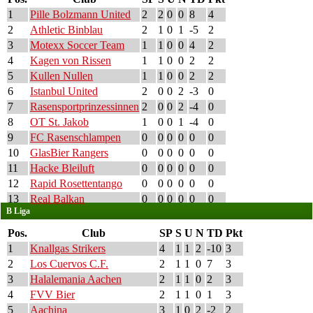
1
Pille Bolzmann United
2
2
0
0
8
4
2
Athletic Binblau
2
1
0
1
-5
2
3
Motexx Soccer Team
1
1
0
0
4
2
4
Kagen von Rissen
1
1
0
0
2
2
5
Kullen Nullen
1
1
0
0
2
2
6
Istanbul United
2
0
0
2
-3
0
7
Rasensportprinzessinnen
2
0
0
2
-4
0
8
OT St. Jakob
1
0
0
1
-4
0
9
FC Rasenschlampen
0
0
0
0
0
0
10
GlasBier Rangers
0
0
0
0
0
0
11
Hacke Bleiluft
0
0
0
0
0
0
12
Rapid Rosettentango
0
0
0
0
0
0
13
Real Balkan
0
0
0
0
0
0
B Liga
Pos.
Club
SP
S
U
N
TD
Pkt
1
Knallgas Strikers
4
1
1
2
-10
3
2
Los Cuervos C.F.
2
1
1
0
7
3
3
Halalemania Aachen
2
1
1
0
2
3
4
FVV Bier
2
1
1
0
1
3
5
Aachina
3
1
0
2
-2
2