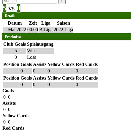
nach:
5
vs
0
Details
Datum
Zeit
Liga
Saison
2. Mai 2022
00:00
B-Liga
2022 Liga
Ergebnisse
Club
Goals
Spielausgang
5
Win
0
Loss
Position
Goals
Assists
Yellow Cards
Red Cards
0
0
0
0
Position
Goals
Assists
Yellow Cards
Red Cards
0
0
0
0
Goals
0
0
Assists
0
0
Yellow Cards
0
0
Red Cards