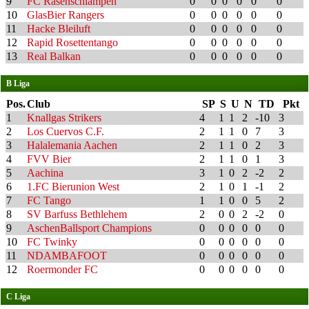
9
FC Rasenschlampen
0
0
0
0
0
0
10
GlasBier Rangers
0
0
0
0
0
0
11
Hacke Bleiluft
0
0
0
0
0
0
12
Rapid Rosettentango
0
0
0
0
0
0
13
Real Balkan
0
0
0
0
0
0
B Liga
Pos.
Club
SP
S
U
N
TD
Pkt
1
Knallgas Strikers
4
1
1
2
-10
3
2
Los Cuervos C.F.
2
1
1
0
7
3
3
Halalemania Aachen
2
1
1
0
2
3
4
FVV Bier
2
1
1
0
1
3
5
Aachina
3
1
0
2
-2
2
6
1.FC Bierunion West
2
1
0
1
-1
2
7
FC Tango
1
1
0
0
5
2
8
SV Barfuss Bethlehem
2
0
0
2
-2
0
9
AschenBallsport Champions
0
0
0
0
0
0
10
FC Twinky
0
0
0
0
0
0
11
NDAMBAFOOT
0
0
0
0
0
0
12
Roermonder FC
0
0
0
0
0
0
C Liga