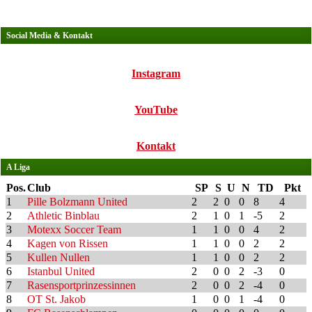
Social Media & Kontakt
Instagram
YouTube
Kontakt
A Liga
Pos.
Club
SP
S
U
N
TD
Pkt
1
Pille Bolzmann United
2
2
0
0
8
4
2
Athletic Binblau
2
1
0
1
-5
2
3
Motexx Soccer Team
1
1
0
0
4
2
4
Kagen von Rissen
1
1
0
0
2
2
5
Kullen Nullen
1
1
0
0
2
2
6
Istanbul United
2
0
0
2
-3
0
7
Rasensportprinzessinnen
2
0
0
2
-4
0
8
OT St. Jakob
1
0
0
1
-4
0