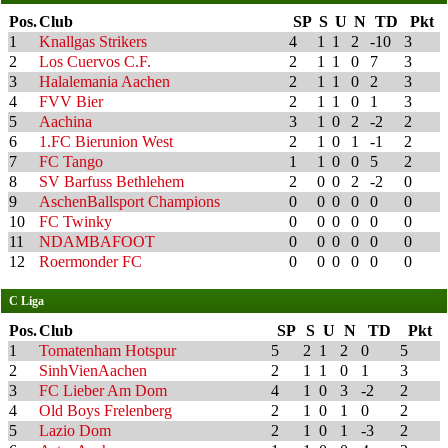
Pos.
Club
SP
S
U
N
TD
Pkt
1
Knallgas Strikers
4
1
1
2
-10
3
2
Los Cuervos C.F.
2
1
1
0
7
3
3
Halalemania Aachen
2
1
1
0
2
3
4
FVV Bier
2
1
1
0
1
3
5
Aachina
3
1
0
2
-2
2
6
1.FC Bierunion West
2
1
0
1
-1
2
7
FC Tango
1
1
0
0
5
2
8
SV Barfuss Bethlehem
2
0
0
2
-2
0
9
AschenBallsport Champions
0
0
0
0
0
0
10
FC Twinky
0
0
0
0
0
0
11
NDAMBAFOOT
0
0
0
0
0
0
12
Roermonder FC
0
0
0
0
0
0
C Liga
Pos.
Club
SP
S
U
N
TD
Pkt
1
Tomatenham Hotspur
5
2
1
2
0
5
2
SinhVienAachen
2
1
1
0
1
3
3
FC Lieber Am Dom
4
1
0
3
-2
2
4
Old Boys Frelenberg
2
1
0
1
0
2
5
Lazio Dom
2
1
0
1
-3
2