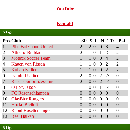
YouTube
Kontakt
A Liga
Pos.
Club
SP
S
U
N
TD
Pkt
1
Pille Bolzmann United
2
2
0
0
8
4
2
Athletic Binblau
2
1
0
1
-5
2
3
Motexx Soccer Team
1
1
0
0
4
2
4
Kagen von Rissen
1
1
0
0
2
2
5
Kullen Nullen
1
1
0
0
2
2
6
Istanbul United
2
0
0
2
-3
0
7
Rasensportprinzessinnen
2
0
0
2
-4
0
8
OT St. Jakob
1
0
0
1
-4
0
9
FC Rasenschlampen
0
0
0
0
0
0
10
GlasBier Rangers
0
0
0
0
0
0
11
Hacke Bleiluft
0
0
0
0
0
0
12
Rapid Rosettentango
0
0
0
0
0
0
13
Real Balkan
0
0
0
0
0
0
B Liga