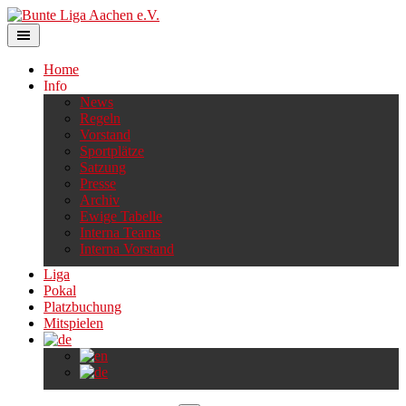
Skip
to
content
Home
Info
News
Regeln
Vorstand
Sportplätze
Satzung
Presse
Archiv
Ewige Tabelle
Interna Teams
Interna Vorstand
Liga
Pokal
Platzbuchung
Mitspielen