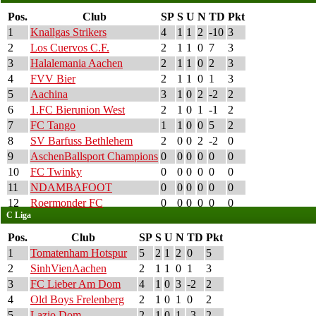
Pos.
Club
SP
S
U
N
TD
Pkt
1
Knallgas Strikers
4
1
1
2
-10
3
2
Los Cuervos C.F.
2
1
1
0
7
3
3
Halalemania Aachen
2
1
1
0
2
3
4
FVV Bier
2
1
1
0
1
3
5
Aachina
3
1
0
2
-2
2
6
1.FC Bierunion West
2
1
0
1
-1
2
7
FC Tango
1
1
0
0
5
2
8
SV Barfuss Bethlehem
2
0
0
2
-2
0
9
AschenBallsport Champions
0
0
0
0
0
0
10
FC Twinky
0
0
0
0
0
0
11
NDAMBAFOOT
0
0
0
0
0
0
12
Roermonder FC
0
0
0
0
0
0
C Liga
Pos.
Club
SP
S
U
N
TD
Pkt
1
Tomatenham Hotspur
5
2
1
2
0
5
2
SinhVienAachen
2
1
1
0
1
3
3
FC Lieber Am Dom
4
1
0
3
-2
2
4
Old Boys Frelenberg
2
1
0
1
0
2
5
Lazio Dom
2
1
0
1
-3
2