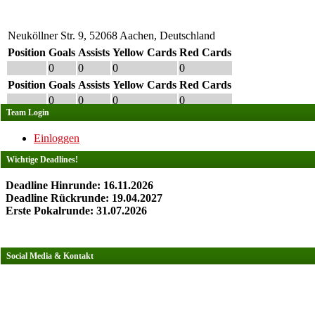
Neuköllner Str. 9, 52068 Aachen, Deutschland
Position
Goals
Assists
Yellow Cards
Red Cards
0
0
0
0
Position
Goals
Assists
Yellow Cards
Red Cards
0
0
0
0
Team Login
Einloggen
Wichtige Deadlines!
Deadline Hinrunde: 16.11.2026
Deadline Rückrunde: 19.04.2027
Erste Pokalrunde: 31.07.2026
Social Media & Kontakt