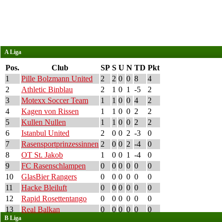
A Liga
Pos.
Club
SP
S
U
N
TD
Pkt
1
Pille Bolzmann United
2
2
0
0
8
4
2
Athletic Binblau
2
1
0
1
-5
2
3
Motexx Soccer Team
1
1
0
0
4
2
4
Kagen von Rissen
1
1
0
0
2
2
5
Kullen Nullen
1
1
0
0
2
2
6
Istanbul United
2
0
0
2
-3
0
7
Rasensportprinzessinnen
2
0
0
2
-4
0
8
OT St. Jakob
1
0
0
1
-4
0
9
FC Rasenschlampen
0
0
0
0
0
0
10
GlasBier Rangers
0
0
0
0
0
0
11
Hacke Bleiluft
0
0
0
0
0
0
12
Rapid Rosettentango
0
0
0
0
0
0
13
Real Balkan
0
0
0
0
0
0
B Liga