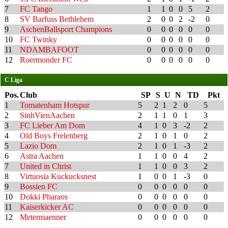
7
FC Tango
1
1
0
0
5
2
8
SV Barfuss Bethlehem
2
0
0
2
-2
0
9
AschenBallsport Champions
0
0
0
0
0
0
10
FC Twinky
0
0
0
0
0
0
11
NDAMBAFOOT
0
0
0
0
0
0
12
Roermonder FC
0
0
0
0
0
0
C Liga
Pos.
Club
SP
S
U
N
TD
Pkt
1
Tomatenham Hotspur
5
2
1
2
0
5
2
SinhVienAachen
2
1
1
0
1
3
3
FC Lieber Am Dom
4
1
0
3
-2
2
4
Old Boys Frelenberg
2
1
0
1
0
2
5
Lazio Dom
2
1
0
1
-3
2
6
Astra Aachen
1
1
0
0
4
2
7
United in Christ
1
1
0
0
3
2
8
Virtuosia Kuckucksnest
1
0
0
1
-3
0
9
Bossien FC
0
0
0
0
0
0
10
Dokki Pharaos
0
0
0
0
0
0
11
Kaiserkicker AC
0
0
0
0
0
0
12
Metermaenner
0
0
0
0
0
0