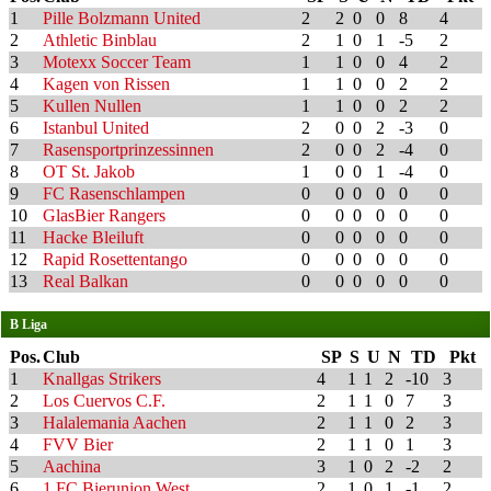
1
Pille Bolzmann United
2
2
0
0
8
4
2
Athletic Binblau
2
1
0
1
-5
2
3
Motexx Soccer Team
1
1
0
0
4
2
4
Kagen von Rissen
1
1
0
0
2
2
5
Kullen Nullen
1
1
0
0
2
2
6
Istanbul United
2
0
0
2
-3
0
7
Rasensportprinzessinnen
2
0
0
2
-4
0
8
OT St. Jakob
1
0
0
1
-4
0
9
FC Rasenschlampen
0
0
0
0
0
0
10
GlasBier Rangers
0
0
0
0
0
0
11
Hacke Bleiluft
0
0
0
0
0
0
12
Rapid Rosettentango
0
0
0
0
0
0
13
Real Balkan
0
0
0
0
0
0
B Liga
Pos.
Club
SP
S
U
N
TD
Pkt
1
Knallgas Strikers
4
1
1
2
-10
3
2
Los Cuervos C.F.
2
1
1
0
7
3
3
Halalemania Aachen
2
1
1
0
2
3
4
FVV Bier
2
1
1
0
1
3
5
Aachina
3
1
0
2
-2
2
6
1.FC Bierunion West
2
1
0
1
-1
2