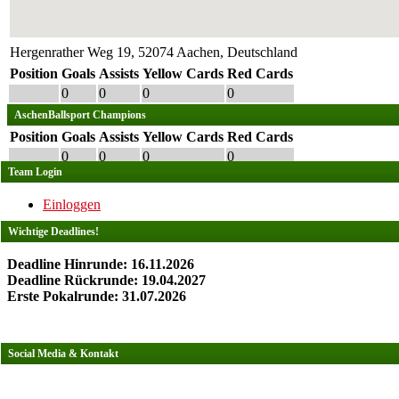
Hergenrather Weg 19, 52074 Aachen, Deutschland
Position
Goals
Assists
Yellow Cards
Red Cards
0
0
0
0
AschenBallsport Champions
Position
Goals
Assists
Yellow Cards
Red Cards
0
0
0
0
Team Login
Einloggen
Wichtige Deadlines!
Deadline Hinrunde: 16.11.2026
Deadline Rückrunde: 19.04.2027
Erste Pokalrunde: 31.07.2026
Social Media & Kontakt