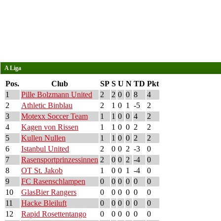
A Liga
Pos.
Club
SP
S
U
N
TD
Pkt
1
Pille Bolzmann United
2
2
0
0
8
4
2
Athletic Binblau
2
1
0
1
-5
2
3
Motexx Soccer Team
1
1
0
0
4
2
4
Kagen von Rissen
1
1
0
0
2
2
5
Kullen Nullen
1
1
0
0
2
2
6
Istanbul United
2
0
0
2
-3
0
7
Rasensportprinzessinnen
2
0
0
2
-4
0
8
OT St. Jakob
1
0
0
1
-4
0
9
FC Rasenschlampen
0
0
0
0
0
0
10
GlasBier Rangers
0
0
0
0
0
0
11
Hacke Bleiluft
0
0
0
0
0
0
12
Rapid Rosettentango
0
0
0
0
0
0