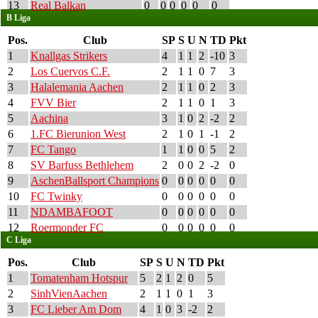
13
Real Balkan
0
0
0
0
0
0
B Liga
Pos.
Club
SP
S
U
N
TD
Pkt
1
Knallgas Strikers
4
1
1
2
-10
3
2
Los Cuervos C.F.
2
1
1
0
7
3
3
Halalemania Aachen
2
1
1
0
2
3
4
FVV Bier
2
1
1
0
1
3
5
Aachina
3
1
0
2
-2
2
6
1.FC Bierunion West
2
1
0
1
-1
2
7
FC Tango
1
1
0
0
5
2
8
SV Barfuss Bethlehem
2
0
0
2
-2
0
9
AschenBallsport Champions
0
0
0
0
0
0
10
FC Twinky
0
0
0
0
0
0
11
NDAMBAFOOT
0
0
0
0
0
0
12
Roermonder FC
0
0
0
0
0
0
C Liga
Pos.
Club
SP
S
U
N
TD
Pkt
1
Tomatenham Hotspur
5
2
1
2
0
5
2
SinhVienAachen
2
1
1
0
1
3
3
FC Lieber Am Dom
4
1
0
3
-2
2