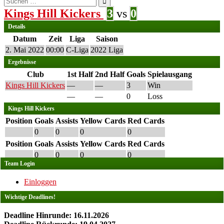
nach:
Kings Hill Kickers
3
vs
0
Details
Datum
Zeit
Liga
Saison
2. Mai 2022
00:00
C-Liga
2022 Liga
Ergebnisse
Club
1st Half
2nd Half
Goals
Spielausgang
Kings Hill Kickers
—
—
3
Win
—
—
0
Loss
Kings Hill Kickers
Position
Goals
Assists
Yellow Cards
Red Cards
0
0
0
0
Position
Goals
Assists
Yellow Cards
Red Cards
0
0
0
0
Team Login
Einloggen
Wichtige Deadlines!
Deadline Hinrunde: 16.11.2026