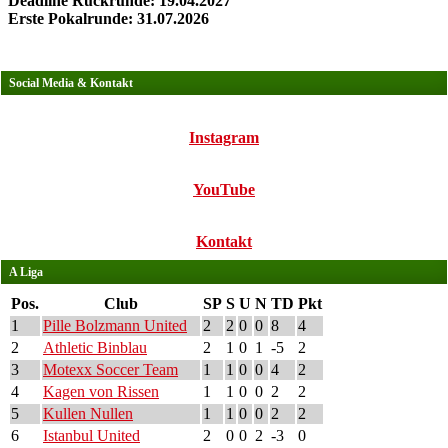
Deadline Rückrunde: 19.04.2027
Erste Pokalrunde: 31.07.2026
Social Media & Kontakt
Instagram
YouTube
Kontakt
A Liga
Pos.
Club
SP
S
U
N
TD
Pkt
1
Pille Bolzmann United
2
2
0
0
8
4
2
Athletic Binblau
2
1
0
1
-5
2
3
Motexx Soccer Team
1
1
0
0
4
2
4
Kagen von Rissen
1
1
0
0
2
2
5
Kullen Nullen
1
1
0
0
2
2
6
Istanbul United
2
0
0
2
-3
0