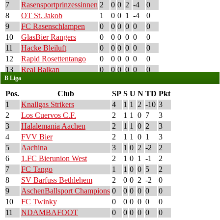
7
Rasensportprinzessinnen
2
0
0
2
-4
0
8
OT St. Jakob
1
0
0
1
-4
0
9
FC Rasenschlampen
0
0
0
0
0
0
10
GlasBier Rangers
0
0
0
0
0
0
11
Hacke Bleiluft
0
0
0
0
0
0
12
Rapid Rosettentango
0
0
0
0
0
0
13
Real Balkan
0
0
0
0
0
0
B Liga
Pos.
Club
SP
S
U
N
TD
Pkt
1
Knallgas Strikers
4
1
1
2
-10
3
2
Los Cuervos C.F.
2
1
1
0
7
3
3
Halalemania Aachen
2
1
1
0
2
3
4
FVV Bier
2
1
1
0
1
3
5
Aachina
3
1
0
2
-2
2
6
1.FC Bierunion West
2
1
0
1
-1
2
7
FC Tango
1
1
0
0
5
2
8
SV Barfuss Bethlehem
2
0
0
2
-2
0
9
AschenBallsport Champions
0
0
0
0
0
0
10
FC Twinky
0
0
0
0
0
0
11
NDAMBAFOOT
0
0
0
0
0
0