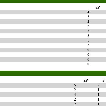
SP
4
2
2
2
3
2
1
2
0
0
0
0
SP
S
5
2
2
1
4
1
2
1
2
1