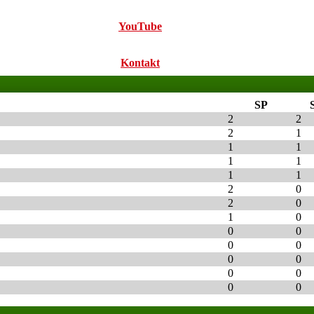
YouTube
Kontakt
SP
2
2
2
1
1
1
1
1
1
1
2
0
2
0
1
0
0
0
0
0
0
0
0
0
0
0