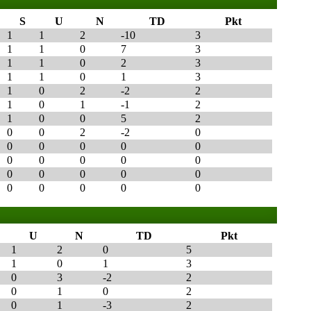
S
U
N
TD
Pkt
1
1
2
-10
3
1
1
0
7
3
1
1
0
2
3
1
1
0
1
3
1
0
2
-2
2
1
0
1
-1
2
1
0
0
5
2
0
0
2
-2
0
0
0
0
0
0
0
0
0
0
0
0
0
0
0
0
0
0
0
0
0
U
N
TD
Pkt
1
2
0
5
1
0
1
3
0
3
-2
2
0
1
0
2
0
1
-3
2