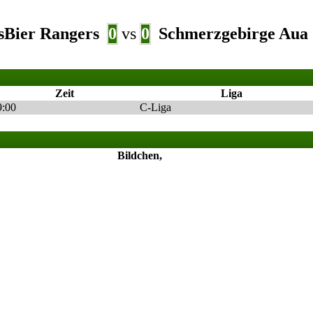
sBier Rangers
0
vs
0
Schmerzgebirge Aua
Zeit
Liga
9:00
C-Liga
Bildchen,