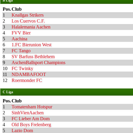
B Liga
Pos.
Club
1
Knallgas Strikers
2
Los Cuervos C.F.
3
Halalemania Aachen
4
FVV Bier
5
Aachina
6
1.FC Bierunion West
7
FC Tango
8
SV Barfuss Bethlehem
9
AschenBallsport Champions
10
FC Twinky
11
NDAMBAFOOT
12
Roermonder FC
C Liga
Pos.
Club
1
Tomatenham Hotspur
2
SinhVienAachen
3
FC Lieber Am Dom
4
Old Boys Frelenberg
5
Lazio Dom