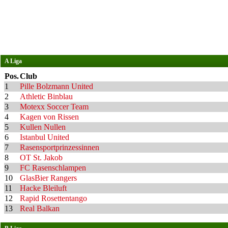
A Liga
Pos.
Club
1
Pille Bolzmann United
2
Athletic Binblau
3
Motexx Soccer Team
4
Kagen von Rissen
5
Kullen Nullen
6
Istanbul United
7
Rasensportprinzessinnen
8
OT St. Jakob
9
FC Rasenschlampen
10
GlasBier Rangers
11
Hacke Bleiluft
12
Rapid Rosettentango
13
Real Balkan