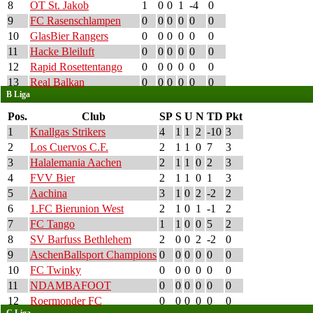
8
OT St. Jakob
1
0
0
1
-4
0
9
FC Rasenschlampen
0
0
0
0
0
0
10
GlasBier Rangers
0
0
0
0
0
0
11
Hacke Bleiluft
0
0
0
0
0
0
12
Rapid Rosettentango
0
0
0
0
0
0
13
Real Balkan
0
0
0
0
0
0
B Liga
Pos.
Club
SP
S
U
N
TD
Pkt
1
Knallgas Strikers
4
1
1
2
-10
3
2
Los Cuervos C.F.
2
1
1
0
7
3
3
Halalemania Aachen
2
1
1
0
2
3
4
FVV Bier
2
1
1
0
1
3
5
Aachina
3
1
0
2
-2
2
6
1.FC Bierunion West
2
1
0
1
-1
2
7
FC Tango
1
1
0
0
5
2
8
SV Barfuss Bethlehem
2
0
0
2
-2
0
9
AschenBallsport Champions
0
0
0
0
0
0
10
FC Twinky
0
0
0
0
0
0
11
NDAMBAFOOT
0
0
0
0
0
0
12
Roermonder FC
0
0
0
0
0
0