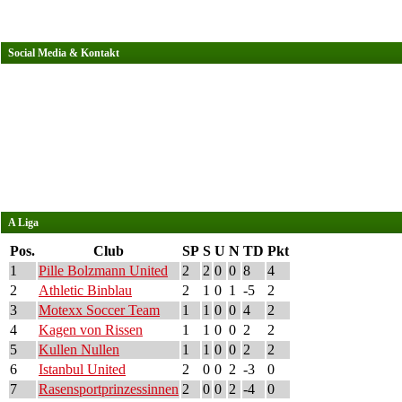
Social Media & Kontakt
A Liga
Pos.
Club
SP
S
U
N
TD
Pkt
1
Pille Bolzmann United
2
2
0
0
8
4
2
Athletic Binblau
2
1
0
1
-5
2
3
Motexx Soccer Team
1
1
0
0
4
2
4
Kagen von Rissen
1
1
0
0
2
2
5
Kullen Nullen
1
1
0
0
2
2
6
Istanbul United
2
0
0
2
-3
0
7
Rasensportprinzessinnen
2
0
0
2
-4
0