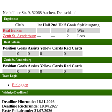
Neuköllner Str. 9, 52068 Aachen, Deutschland
Ergebnisse
Club
1st Half
2nd Half
Goals
Spielausgang
Real Balkan
—
—
3
Win
Zenit St. Aenderburg
—
—
2
Loss
Real Balkan
Position
Goals
Assists
Yellow Cards
Red Cards
0
0
0
0
Zenit St. Aenderburg
Position
Goals
Assists
Yellow Cards
Red Cards
0
0
0
0
Team Login
Einloggen
Wichtige Deadlines!
Deadline Hinrunde: 16.11.2026
Deadline Rückrunde: 19.04.2027
Erste Pokalrunde: 31.07.2026