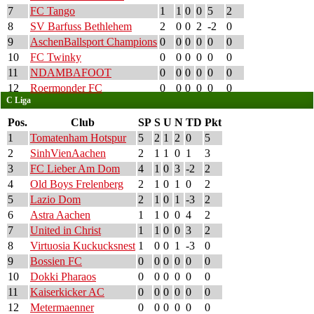
7
FC Tango
1
1
0
0
5
2
8
SV Barfuss Bethlehem
2
0
0
2
-2
0
9
AschenBallsport Champions
0
0
0
0
0
0
10
FC Twinky
0
0
0
0
0
0
11
NDAMBAFOOT
0
0
0
0
0
0
12
Roermonder FC
0
0
0
0
0
0
C Liga
Pos.
Club
SP
S
U
N
TD
Pkt
1
Tomatenham Hotspur
5
2
1
2
0
5
2
SinhVienAachen
2
1
1
0
1
3
3
FC Lieber Am Dom
4
1
0
3
-2
2
4
Old Boys Frelenberg
2
1
0
1
0
2
5
Lazio Dom
2
1
0
1
-3
2
6
Astra Aachen
1
1
0
0
4
2
7
United in Christ
1
1
0
0
3
2
8
Virtuosia Kuckucksnest
1
0
0
1
-3
0
9
Bossien FC
0
0
0
0
0
0
10
Dokki Pharaos
0
0
0
0
0
0
11
Kaiserkicker AC
0
0
0
0
0
0
12
Metermaenner
0
0
0
0
0
0