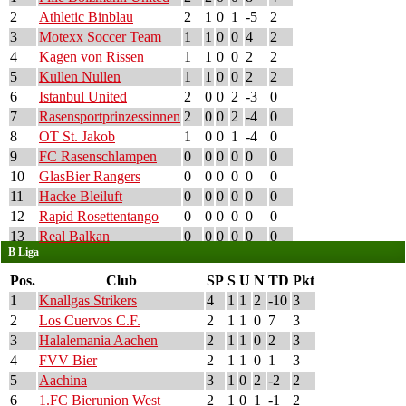
2
Athletic Binblau
2
1
0
1
-5
2
3
Motexx Soccer Team
1
1
0
0
4
2
4
Kagen von Rissen
1
1
0
0
2
2
5
Kullen Nullen
1
1
0
0
2
2
6
Istanbul United
2
0
0
2
-3
0
7
Rasensportprinzessinnen
2
0
0
2
-4
0
8
OT St. Jakob
1
0
0
1
-4
0
9
FC Rasenschlampen
0
0
0
0
0
0
10
GlasBier Rangers
0
0
0
0
0
0
11
Hacke Bleiluft
0
0
0
0
0
0
12
Rapid Rosettentango
0
0
0
0
0
0
13
Real Balkan
0
0
0
0
0
0
B Liga
Pos.
Club
SP
S
U
N
TD
Pkt
1
Knallgas Strikers
4
1
1
2
-10
3
2
Los Cuervos C.F.
2
1
1
0
7
3
3
Halalemania Aachen
2
1
1
0
2
3
4
FVV Bier
2
1
1
0
1
3
5
Aachina
3
1
0
2
-2
2
6
1.FC Bierunion West
2
1
0
1
-1
2