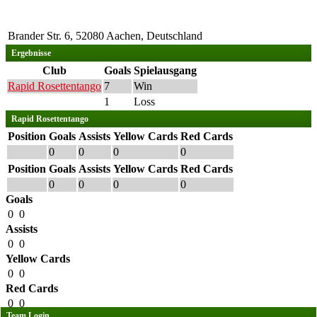
Brander Str. 6, 52080 Aachen, Deutschland
Ergebnisse
Club
Goals
Spielausgang
Rapid Rosettentango
7
Win
1
Loss
Rapid Rosettentango
Position
Goals
Assists
Yellow Cards
Red Cards
0
0
0
0
Position
Goals
Assists
Yellow Cards
Red Cards
0
0
0
0
Goals
0
0
Assists
0
0
Yellow Cards
0
0
Red Cards
0
0
Team Login