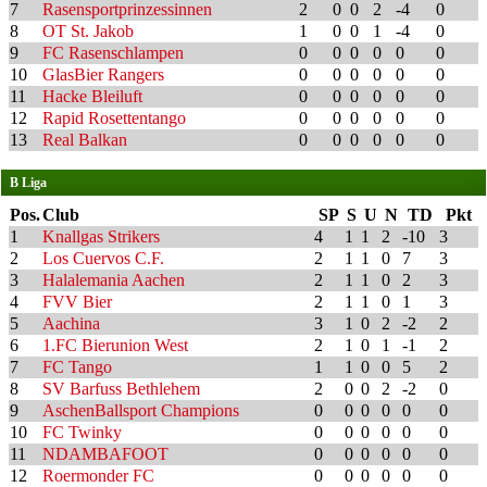
7
Rasensportprinzessinnen
2
0
0
2
-4
0
8
OT St. Jakob
1
0
0
1
-4
0
9
FC Rasenschlampen
0
0
0
0
0
0
10
GlasBier Rangers
0
0
0
0
0
0
11
Hacke Bleiluft
0
0
0
0
0
0
12
Rapid Rosettentango
0
0
0
0
0
0
13
Real Balkan
0
0
0
0
0
0
B Liga
Pos.
Club
SP
S
U
N
TD
Pkt
1
Knallgas Strikers
4
1
1
2
-10
3
2
Los Cuervos C.F.
2
1
1
0
7
3
3
Halalemania Aachen
2
1
1
0
2
3
4
FVV Bier
2
1
1
0
1
3
5
Aachina
3
1
0
2
-2
2
6
1.FC Bierunion West
2
1
0
1
-1
2
7
FC Tango
1
1
0
0
5
2
8
SV Barfuss Bethlehem
2
0
0
2
-2
0
9
AschenBallsport Champions
0
0
0
0
0
0
10
FC Twinky
0
0
0
0
0
0
11
NDAMBAFOOT
0
0
0
0
0
0
12
Roermonder FC
0
0
0
0
0
0