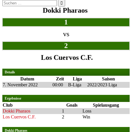
Suchen
nach:
Dokki Pharaos
1
vs
2
Los Cuervos C.F.
Details
Datum
Zeit
Liga
Saison
7. November 2022
00:00
B-Liga
2022/2023 Liga
Ergebnisse
Club
Goals
Spielausgang
Dokki Pharaos
1
Loss
Los Cuervos C.F.
2
Win
Dokki Pharaos