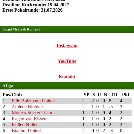
Deadline Rückrunde: 19.04.2027
Erste Pokalrunde: 31.07.2026
Social Media & Kontakt
Instagram
YouTube
Kontakt
A Liga
Pos.
Club
SP
S
U
N
TD
Pkt
1
Pille Bolzmann United
2
2
0
0
8
4
2
Athletic Binblau
2
1
0
1
-5
2
3
Motexx Soccer Team
1
1
0
0
4
2
4
Kagen von Rissen
1
1
0
0
2
2
5
Kullen Nullen
1
1
0
0
2
2
6
Istanbul United
2
0
0
2
-3
0