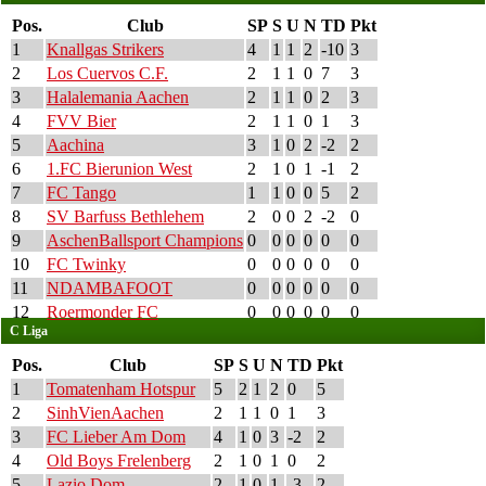
Pos.
Club
SP
S
U
N
TD
Pkt
1
Knallgas Strikers
4
1
1
2
-10
3
2
Los Cuervos C.F.
2
1
1
0
7
3
3
Halalemania Aachen
2
1
1
0
2
3
4
FVV Bier
2
1
1
0
1
3
5
Aachina
3
1
0
2
-2
2
6
1.FC Bierunion West
2
1
0
1
-1
2
7
FC Tango
1
1
0
0
5
2
8
SV Barfuss Bethlehem
2
0
0
2
-2
0
9
AschenBallsport Champions
0
0
0
0
0
0
10
FC Twinky
0
0
0
0
0
0
11
NDAMBAFOOT
0
0
0
0
0
0
12
Roermonder FC
0
0
0
0
0
0
C Liga
Pos.
Club
SP
S
U
N
TD
Pkt
1
Tomatenham Hotspur
5
2
1
2
0
5
2
SinhVienAachen
2
1
1
0
1
3
3
FC Lieber Am Dom
4
1
0
3
-2
2
4
Old Boys Frelenberg
2
1
0
1
0
2
5
Lazio Dom
2
1
0
1
-3
2