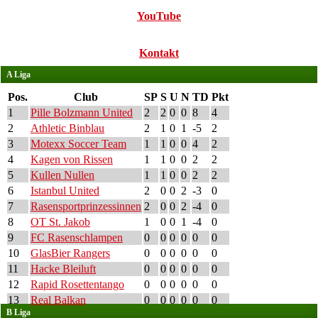
YouTube
Kontakt
A Liga
Pos.
Club
SP
S
U
N
TD
Pkt
1
Pille Bolzmann United
2
2
0
0
8
4
2
Athletic Binblau
2
1
0
1
-5
2
3
Motexx Soccer Team
1
1
0
0
4
2
4
Kagen von Rissen
1
1
0
0
2
2
5
Kullen Nullen
1
1
0
0
2
2
6
Istanbul United
2
0
0
2
-3
0
7
Rasensportprinzessinnen
2
0
0
2
-4
0
8
OT St. Jakob
1
0
0
1
-4
0
9
FC Rasenschlampen
0
0
0
0
0
0
10
GlasBier Rangers
0
0
0
0
0
0
11
Hacke Bleiluft
0
0
0
0
0
0
12
Rapid Rosettentango
0
0
0
0
0
0
13
Real Balkan
0
0
0
0
0
0
B Liga