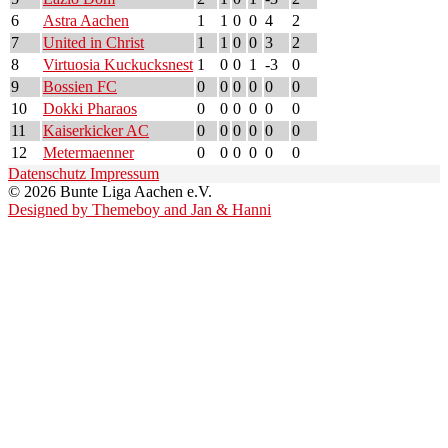
6
Astra Aachen
1
1
0
0
4
2
7
United in Christ
1
1
0
0
3
2
8
Virtuosia Kuckucksnest
1
0
0
1
-3
0
9
Bossien FC
0
0
0
0
0
0
10
Dokki Pharaos
0
0
0
0
0
0
11
Kaiserkicker AC
0
0
0
0
0
0
12
Metermaenner
0
0
0
0
0
0
Datenschutz
Impressum
© 2026 Bunte Liga Aachen e.V.
Designed by Themeboy and Jan & Hanni