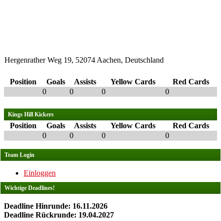
Hergenrather Weg 19, 52074 Aachen, Deutschland
Position
Goals
Assists
Yellow Cards
Red Cards
0
0
0
0
Kings Hill Kickers
Position
Goals
Assists
Yellow Cards
Red Cards
0
0
0
0
Team Login
Einloggen
Wichtige Deadlines!
Deadline Hinrunde: 16.11.2026
Deadline Rückrunde: 19.04.2027