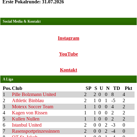
Erste Pokalrunde: 31.07.2026
Social Media & Kontakt
Instagram
YouTube
Kontakt
A Liga
Pos.
Club
SP
S
U
N
TD
Pkt
1
Pille Bolzmann United
2
2
0
0
8
4
2
Athletic Binblau
2
1
0
1
-5
2
3
Motexx Soccer Team
1
1
0
0
4
2
4
Kagen von Rissen
1
1
0
0
2
2
5
Kullen Nullen
1
1
0
0
2
2
6
Istanbul United
2
0
0
2
-3
0
7
Rasensportprinzessinnen
2
0
0
2
-4
0