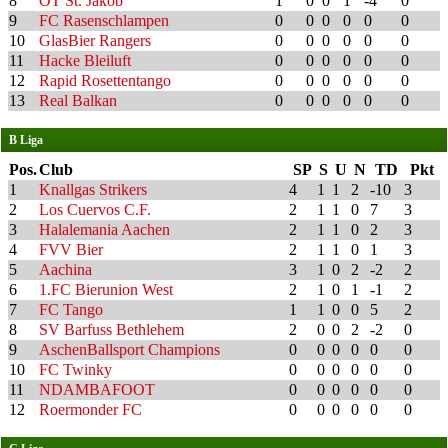
8
OT St. Jakob
1
0
0
1
-4
0
9
FC Rasenschlampen
0
0
0
0
0
0
10
GlasBier Rangers
0
0
0
0
0
0
11
Hacke Bleiluft
0
0
0
0
0
0
12
Rapid Rosettentango
0
0
0
0
0
0
13
Real Balkan
0
0
0
0
0
0
B Liga
Pos.
Club
SP
S
U
N
TD
Pkt
1
Knallgas Strikers
4
1
1
2
-10
3
2
Los Cuervos C.F.
2
1
1
0
7
3
3
Halalemania Aachen
2
1
1
0
2
3
4
FVV Bier
2
1
1
0
1
3
5
Aachina
3
1
0
2
-2
2
6
1.FC Bierunion West
2
1
0
1
-1
2
7
FC Tango
1
1
0
0
5
2
8
SV Barfuss Bethlehem
2
0
0
2
-2
0
9
AschenBallsport Champions
0
0
0
0
0
0
10
FC Twinky
0
0
0
0
0
0
11
NDAMBAFOOT
0
0
0
0
0
0
12
Roermonder FC
0
0
0
0
0
0