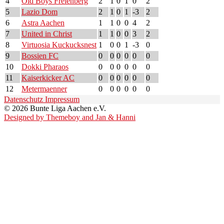
4
Old Boys Frelenberg
2
1
0
1
0
2
5
Lazio Dom
2
1
0
1
-3
2
6
Astra Aachen
1
1
0
0
4
2
7
United in Christ
1
1
0
0
3
2
8
Virtuosia Kuckucksnest
1
0
0
1
-3
0
9
Bossien FC
0
0
0
0
0
0
10
Dokki Pharaos
0
0
0
0
0
0
11
Kaiserkicker AC
0
0
0
0
0
0
12
Metermaenner
0
0
0
0
0
0
Datenschutz
Impressum
© 2026 Bunte Liga Aachen e.V.
Designed by Themeboy and Jan & Hanni