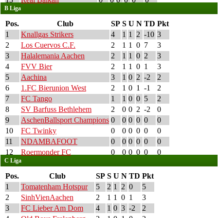
B Liga
Pos.
Club
SP
S
U
N
TD
Pkt
1
Knallgas Strikers
4
1
1
2
-10
3
2
Los Cuervos C.F.
2
1
1
0
7
3
3
Halalemania Aachen
2
1
1
0
2
3
4
FVV Bier
2
1
1
0
1
3
5
Aachina
3
1
0
2
-2
2
6
1.FC Bierunion West
2
1
0
1
-1
2
7
FC Tango
1
1
0
0
5
2
8
SV Barfuss Bethlehem
2
0
0
2
-2
0
9
AschenBallsport Champions
0
0
0
0
0
0
10
FC Twinky
0
0
0
0
0
0
11
NDAMBAFOOT
0
0
0
0
0
0
12
Roermonder FC
0
0
0
0
0
0
C Liga
Pos.
Club
SP
S
U
N
TD
Pkt
1
Tomatenham Hotspur
5
2
1
2
0
5
2
SinhVienAachen
2
1
1
0
1
3
3
FC Lieber Am Dom
4
1
0
3
-2
2