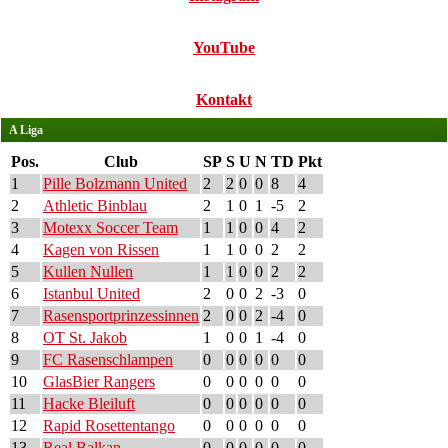
YouTube
Kontakt
A Liga
Pos.
Club
SP
S
U
N
TD
Pkt
1
Pille Bolzmann United
2
2
0
0
8
4
2
Athletic Binblau
2
1
0
1
-5
2
3
Motexx Soccer Team
1
1
0
0
4
2
4
Kagen von Rissen
1
1
0
0
2
2
5
Kullen Nullen
1
1
0
0
2
2
6
Istanbul United
2
0
0
2
-3
0
7
Rasensportprinzessinnen
2
0
0
2
-4
0
8
OT St. Jakob
1
0
0
1
-4
0
9
FC Rasenschlampen
0
0
0
0
0
0
10
GlasBier Rangers
0
0
0
0
0
0
11
Hacke Bleiluft
0
0
0
0
0
0
12
Rapid Rosettentango
0
0
0
0
0
0
13
Real Balkan
0
0
0
0
0
0