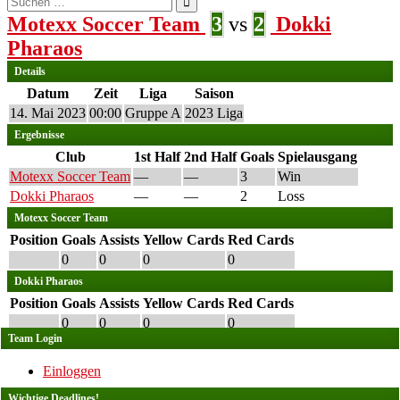
nach:
Motexx Soccer Team
3
vs
2
Dokki
Pharaos
Details
Datum
Zeit
Liga
Saison
14. Mai 2023
00:00
Gruppe A
2023 Liga
Ergebnisse
Club
1st Half
2nd Half
Goals
Spielausgang
Motexx Soccer Team
—
—
3
Win
Dokki Pharaos
—
—
2
Loss
Motexx Soccer Team
Position
Goals
Assists
Yellow Cards
Red Cards
0
0
0
0
Dokki Pharaos
Position
Goals
Assists
Yellow Cards
Red Cards
0
0
0
0
Team Login
Einloggen
Wichtige Deadlines!