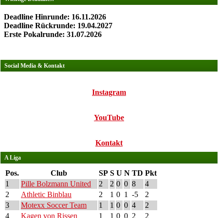
Deadline Hinrunde: 16.11.2026
Deadline Rückrunde: 19.04.2027
Erste Pokalrunde: 31.07.2026
Social Media & Kontakt
Instagram
YouTube
Kontakt
A Liga
Pos.
Club
SP
S
U
N
TD
Pkt
1
Pille Bolzmann United
2
2
0
0
8
4
2
Athletic Binblau
2
1
0
1
-5
2
3
Motexx Soccer Team
1
1
0
0
4
2
4
Kagen von Rissen
1
1
0
0
2
2