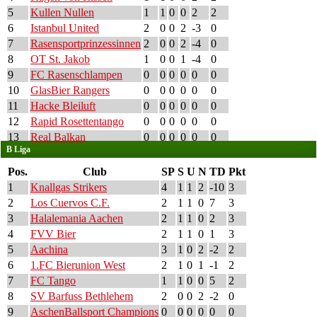
5
Kullen Nullen
1
1
0
0
2
2
6
Istanbul United
2
0
0
2
-3
0
7
Rasensportprinzessinnen
2
0
0
2
-4
0
8
OT St. Jakob
1
0
0
1
-4
0
9
FC Rasenschlampen
0
0
0
0
0
0
10
GlasBier Rangers
0
0
0
0
0
0
11
Hacke Bleiluft
0
0
0
0
0
0
12
Rapid Rosettentango
0
0
0
0
0
0
13
Real Balkan
0
0
0
0
0
0
B Liga
Pos.
Club
SP
S
U
N
TD
Pkt
1
Knallgas Strikers
4
1
1
2
-10
3
2
Los Cuervos C.F.
2
1
1
0
7
3
3
Halalemania Aachen
2
1
1
0
2
3
4
FVV Bier
2
1
1
0
1
3
5
Aachina
3
1
0
2
-2
2
6
1.FC Bierunion West
2
1
0
1
-1
2
7
FC Tango
1
1
0
0
5
2
8
SV Barfuss Bethlehem
2
0
0
2
-2
0
9
AschenBallsport Champions
0
0
0
0
0
0