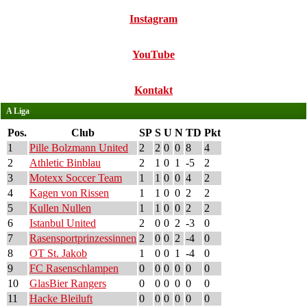
Instagram
YouTube
Kontakt
A Liga
Pos.
Club
SP
S
U
N
TD
Pkt
1
Pille Bolzmann United
2
2
0
0
8
4
2
Athletic Binblau
2
1
0
1
-5
2
3
Motexx Soccer Team
1
1
0
0
4
2
4
Kagen von Rissen
1
1
0
0
2
2
5
Kullen Nullen
1
1
0
0
2
2
6
Istanbul United
2
0
0
2
-3
0
7
Rasensportprinzessinnen
2
0
0
2
-4
0
8
OT St. Jakob
1
0
0
1
-4
0
9
FC Rasenschlampen
0
0
0
0
0
0
10
GlasBier Rangers
0
0
0
0
0
0
11
Hacke Bleiluft
0
0
0
0
0
0