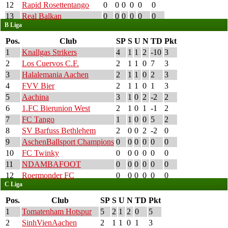
12
Rapid Rosettentango
0
0
0
0
0
0
13
Real Balkan
0
0
0
0
0
0
B Liga
Pos.
Club
SP
S
U
N
TD
Pkt
1
Knallgas Strikers
4
1
1
2
-10
3
2
Los Cuervos C.F.
2
1
1
0
7
3
3
Halalemania Aachen
2
1
1
0
2
3
4
FVV Bier
2
1
1
0
1
3
5
Aachina
3
1
0
2
-2
2
6
1.FC Bierunion West
2
1
0
1
-1
2
7
FC Tango
1
1
0
0
5
2
8
SV Barfuss Bethlehem
2
0
0
2
-2
0
9
AschenBallsport Champions
0
0
0
0
0
0
10
FC Twinky
0
0
0
0
0
0
11
NDAMBAFOOT
0
0
0
0
0
0
12
Roermonder FC
0
0
0
0
0
0
C Liga
Pos.
Club
SP
S
U
N
TD
Pkt
1
Tomatenham Hotspur
5
2
1
2
0
5
2
SinhVienAachen
2
1
1
0
1
3