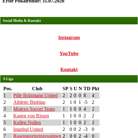
Erste Pokalrunde: 31.07.2026
Social Media & Kontakt
Instagram
YouTube
Kontakt
A Liga
Pos.
Club
SP
S
U
N
TD
Pkt
1
Pille Bolzmann United
2
2
0
0
8
4
2
Athletic Binblau
2
1
0
1
-5
2
3
Motexx Soccer Team
1
1
0
0
4
2
4
Kagen von Rissen
1
1
0
0
2
2
5
Kullen Nullen
1
1
0
0
2
2
6
Istanbul United
2
0
0
2
-3
0
7
Rasensportprinzessinnen
2
0
0
2
-4
0