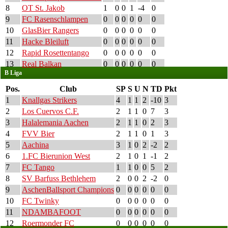
8
OT St. Jakob
1
0
0
1
-4
0
9
FC Rasenschlampen
0
0
0
0
0
0
10
GlasBier Rangers
0
0
0
0
0
0
11
Hacke Bleiluft
0
0
0
0
0
0
12
Rapid Rosettentango
0
0
0
0
0
0
13
Real Balkan
0
0
0
0
0
0
B Liga
Pos.
Club
SP
S
U
N
TD
Pkt
1
Knallgas Strikers
4
1
1
2
-10
3
2
Los Cuervos C.F.
2
1
1
0
7
3
3
Halalemania Aachen
2
1
1
0
2
3
4
FVV Bier
2
1
1
0
1
3
5
Aachina
3
1
0
2
-2
2
6
1.FC Bierunion West
2
1
0
1
-1
2
7
FC Tango
1
1
0
0
5
2
8
SV Barfuss Bethlehem
2
0
0
2
-2
0
9
AschenBallsport Champions
0
0
0
0
0
0
10
FC Twinky
0
0
0
0
0
0
11
NDAMBAFOOT
0
0
0
0
0
0
12
Roermonder FC
0
0
0
0
0
0