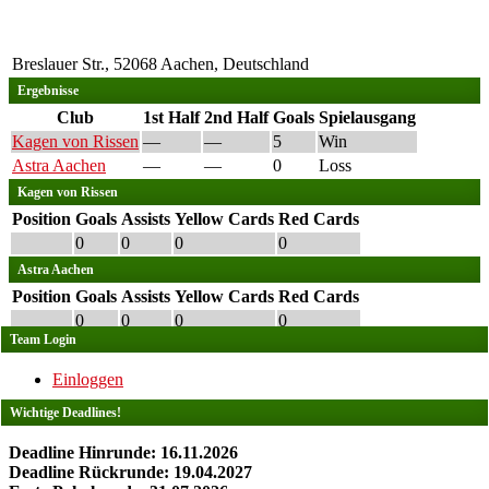
Breslauer Str., 52068 Aachen, Deutschland
Ergebnisse
Club
1st Half
2nd Half
Goals
Spielausgang
Kagen von Rissen
—
—
5
Win
Astra Aachen
—
—
0
Loss
Kagen von Rissen
Position
Goals
Assists
Yellow Cards
Red Cards
0
0
0
0
Astra Aachen
Position
Goals
Assists
Yellow Cards
Red Cards
0
0
0
0
Team Login
Einloggen
Wichtige Deadlines!
Deadline Hinrunde: 16.11.2026
Deadline Rückrunde: 19.04.2027