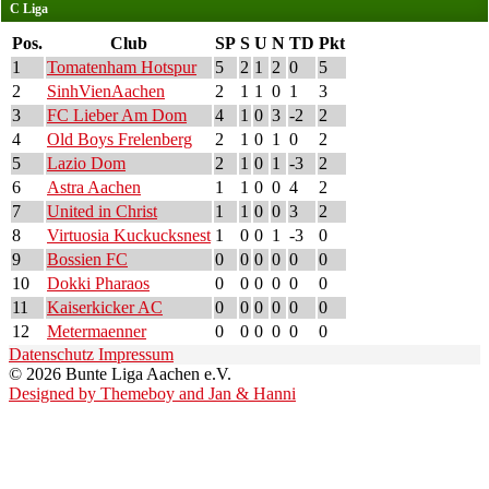
C Liga
Pos.
Club
SP
S
U
N
TD
Pkt
1
Tomatenham Hotspur
5
2
1
2
0
5
2
SinhVienAachen
2
1
1
0
1
3
3
FC Lieber Am Dom
4
1
0
3
-2
2
4
Old Boys Frelenberg
2
1
0
1
0
2
5
Lazio Dom
2
1
0
1
-3
2
6
Astra Aachen
1
1
0
0
4
2
7
United in Christ
1
1
0
0
3
2
8
Virtuosia Kuckucksnest
1
0
0
1
-3
0
9
Bossien FC
0
0
0
0
0
0
10
Dokki Pharaos
0
0
0
0
0
0
11
Kaiserkicker AC
0
0
0
0
0
0
12
Metermaenner
0
0
0
0
0
0
Datenschutz
Impressum
© 2026 Bunte Liga Aachen e.V.
Designed by Themeboy and Jan & Hanni