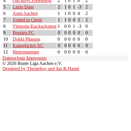
4
Old Boys Frelenberg
2
1
0
1
0
2
5
Lazio Dom
2
1
0
1
-3
2
6
Astra Aachen
1
1
0
0
4
2
7
United in Christ
1
1
0
0
3
2
8
Virtuosia Kuckucksnest
1
0
0
1
-3
0
9
Bossien FC
0
0
0
0
0
0
10
Dokki Pharaos
0
0
0
0
0
0
11
Kaiserkicker AC
0
0
0
0
0
0
12
Metermaenner
0
0
0
0
0
0
Datenschutz
Impressum
© 2026 Bunte Liga Aachen e.V.
Designed by Themeboy and Jan & Hanni