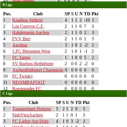
B Liga
Pos.
Club
SP
S
U
N
TD
Pkt
1
Knallgas Strikers
4
1
1
2
-10
3
2
Los Cuervos C.F.
2
1
1
0
7
3
3
Halalemania Aachen
2
1
1
0
2
3
4
FVV Bier
2
1
1
0
1
3
5
Aachina
3
1
0
2
-2
2
6
1.FC Bierunion West
2
1
0
1
-1
2
7
FC Tango
1
1
0
0
5
2
8
SV Barfuss Bethlehem
2
0
0
2
-2
0
9
AschenBallsport Champions
0
0
0
0
0
0
10
FC Twinky
0
0
0
0
0
0
11
NDAMBAFOOT
0
0
0
0
0
0
12
Roermonder FC
0
0
0
0
0
0
C Liga
Pos.
Club
SP
S
U
N
TD
Pkt
1
Tomatenham Hotspur
5
2
1
2
0
5
2
SinhVienAachen
2
1
1
0
1
3
3
FC Lieber Am Dom
4
1
0
3
-2
2