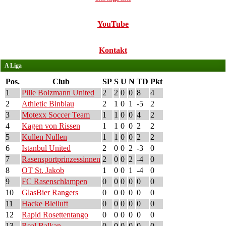
YouTube
Kontakt
A Liga
Pos.
Club
SP
S
U
N
TD
Pkt
1
Pille Bolzmann United
2
2
0
0
8
4
2
Athletic Binblau
2
1
0
1
-5
2
3
Motexx Soccer Team
1
1
0
0
4
2
4
Kagen von Rissen
1
1
0
0
2
2
5
Kullen Nullen
1
1
0
0
2
2
6
Istanbul United
2
0
0
2
-3
0
7
Rasensportprinzessinnen
2
0
0
2
-4
0
8
OT St. Jakob
1
0
0
1
-4
0
9
FC Rasenschlampen
0
0
0
0
0
0
10
GlasBier Rangers
0
0
0
0
0
0
11
Hacke Bleiluft
0
0
0
0
0
0
12
Rapid Rosettentango
0
0
0
0
0
0
13
Real Balkan
0
0
0
0
0
0