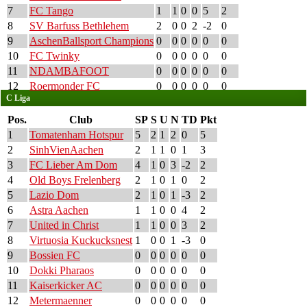
7
FC Tango
1
1
0
0
5
2
8
SV Barfuss Bethlehem
2
0
0
2
-2
0
9
AschenBallsport Champions
0
0
0
0
0
0
10
FC Twinky
0
0
0
0
0
0
11
NDAMBAFOOT
0
0
0
0
0
0
12
Roermonder FC
0
0
0
0
0
0
C Liga
Pos.
Club
SP
S
U
N
TD
Pkt
1
Tomatenham Hotspur
5
2
1
2
0
5
2
SinhVienAachen
2
1
1
0
1
3
3
FC Lieber Am Dom
4
1
0
3
-2
2
4
Old Boys Frelenberg
2
1
0
1
0
2
5
Lazio Dom
2
1
0
1
-3
2
6
Astra Aachen
1
1
0
0
4
2
7
United in Christ
1
1
0
0
3
2
8
Virtuosia Kuckucksnest
1
0
0
1
-3
0
9
Bossien FC
0
0
0
0
0
0
10
Dokki Pharaos
0
0
0
0
0
0
11
Kaiserkicker AC
0
0
0
0
0
0
12
Metermaenner
0
0
0
0
0
0