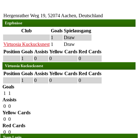
Hergenrather Weg 19, 52074 Aachen, Deutschland
Ergebnisse
Club
Goals
Spielausgang
1
Draw
Virtuosia Kuckucksnest
1
Draw
Position
Goals
Assists
Yellow Cards
Red Cards
1
0
0
0
Virtuosia Kuckucksnest
Position
Goals
Assists
Yellow Cards
Red Cards
1
0
0
0
Goals
1
1
Assists
0
0
Yellow Cards
0
0
Red Cards
0
0
Team Login