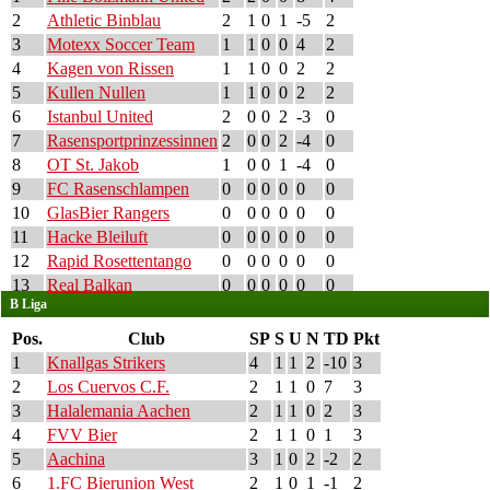
2
Athletic Binblau
2
1
0
1
-5
2
3
Motexx Soccer Team
1
1
0
0
4
2
4
Kagen von Rissen
1
1
0
0
2
2
5
Kullen Nullen
1
1
0
0
2
2
6
Istanbul United
2
0
0
2
-3
0
7
Rasensportprinzessinnen
2
0
0
2
-4
0
8
OT St. Jakob
1
0
0
1
-4
0
9
FC Rasenschlampen
0
0
0
0
0
0
10
GlasBier Rangers
0
0
0
0
0
0
11
Hacke Bleiluft
0
0
0
0
0
0
12
Rapid Rosettentango
0
0
0
0
0
0
13
Real Balkan
0
0
0
0
0
0
B Liga
Pos.
Club
SP
S
U
N
TD
Pkt
1
Knallgas Strikers
4
1
1
2
-10
3
2
Los Cuervos C.F.
2
1
1
0
7
3
3
Halalemania Aachen
2
1
1
0
2
3
4
FVV Bier
2
1
1
0
1
3
5
Aachina
3
1
0
2
-2
2
6
1.FC Bierunion West
2
1
0
1
-1
2