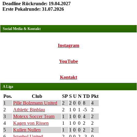
Deadline Rückrunde: 19.04.2027
Erste Pokalrunde: 31.07.2026
Social Media & Kontakt
Instagram
YouTube
Kontakt
A Liga
Pos.
Club
SP
S
U
N
TD
Pkt
1
Pille Bolzmann United
2
2
0
0
8
4
2
Athletic Binblau
2
1
0
1
-5
2
3
Motexx Soccer Team
1
1
0
0
4
2
4
Kagen von Rissen
1
1
0
0
2
2
5
Kullen Nullen
1
1
0
0
2
2
6
Istanbul United
2
0
0
2
-3
0