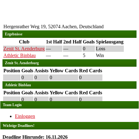
Hergenrather Weg 19, 52074 Aachen, Deutschland
Ergebnisse
Club
1st Half
2nd Half
Goals
Spielausgang
Zenit St. Aenderburg
—
—
0
Loss
Athletic Binblau
—
—
5
Win
Zenit St. Aenderburg
Position
Goals
Assists
Yellow Cards
Red Cards
0
0
0
0
Athletic Binblau
Position
Goals
Assists
Yellow Cards
Red Cards
0
0
0
0
Team Login
Einloggen
Wichtige Deadlines!
Deadline Hinrunde: 16.11.2026