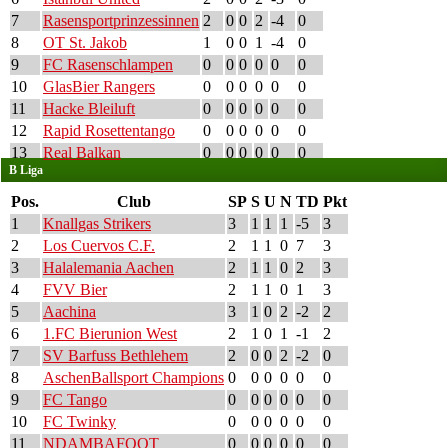
7
Rasensportprinzessinnen
2
0
0
2
-4
0
8
OT St. Jakob
1
0
0
1
-4
0
9
FC Rasenschlampen
0
0
0
0
0
0
10
GlasBier Rangers
0
0
0
0
0
0
11
Hacke Bleiluft
0
0
0
0
0
0
12
Rapid Rosettentango
0
0
0
0
0
0
13
Real Balkan
0
0
0
0
0
0
B Liga
Pos.
Club
SP
S
U
N
TD
Pkt
1
Knallgas Strikers
3
1
1
1
-5
3
2
Los Cuervos C.F.
2
1
1
0
7
3
3
Halalemania Aachen
2
1
1
0
2
3
4
FVV Bier
2
1
1
0
1
3
5
Aachina
3
1
0
2
-2
2
6
1.FC Bierunion West
2
1
0
1
-1
2
7
SV Barfuss Bethlehem
2
0
0
2
-2
0
8
AschenBallsport Champions
0
0
0
0
0
0
9
FC Tango
0
0
0
0
0
0
10
FC Twinky
0
0
0
0
0
0
11
NDAMBAFOOT
0
0
0
0
0
0