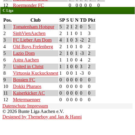
12
Roermonder FC
0
0
0
0
0
0
C Liga
Pos.
Club
SP
S
U
N
TD
Pkt
1
Tomatenham Hotspur
5
2
1
2
0
5
2
SinhVienAachen
2
1
1
0
1
3
3
FC Lieber Am Dom
4
1
0
3
-2
2
4
Old Boys Frelenberg
2
1
0
1
0
2
5
Lazio Dom
2
1
0
1
-3
2
6
Astra Aachen
1
1
0
0
4
2
7
United in Christ
1
1
0
0
3
2
8
Virtuosia Kuckucksnest
1
0
0
1
-3
0
9
Bossien FC
0
0
0
0
0
0
10
Dokki Pharaos
0
0
0
0
0
0
11
Kaiserkicker AC
0
0
0
0
0
0
12
Metermaenner
0
0
0
0
0
0
Datenschutz
Impressum
© 2026 Bunte Liga Aachen e.V.
Designed by Themeboy and Jan & Hanni