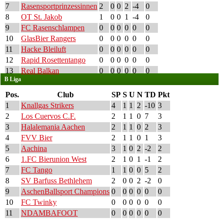
7
Rasensportprinzessinnen
2
0
0
2
-4
0
8
OT St. Jakob
1
0
0
1
-4
0
9
FC Rasenschlampen
0
0
0
0
0
0
10
GlasBier Rangers
0
0
0
0
0
0
11
Hacke Bleiluft
0
0
0
0
0
0
12
Rapid Rosettentango
0
0
0
0
0
0
13
Real Balkan
0
0
0
0
0
0
B Liga
Pos.
Club
SP
S
U
N
TD
Pkt
1
Knallgas Strikers
4
1
1
2
-10
3
2
Los Cuervos C.F.
2
1
1
0
7
3
3
Halalemania Aachen
2
1
1
0
2
3
4
FVV Bier
2
1
1
0
1
3
5
Aachina
3
1
0
2
-2
2
6
1.FC Bierunion West
2
1
0
1
-1
2
7
FC Tango
1
1
0
0
5
2
8
SV Barfuss Bethlehem
2
0
0
2
-2
0
9
AschenBallsport Champions
0
0
0
0
0
0
10
FC Twinky
0
0
0
0
0
0
11
NDAMBAFOOT
0
0
0
0
0
0