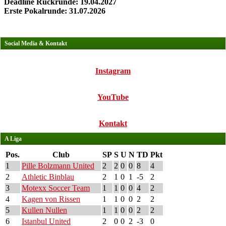
Deadline Rückrunde: 19.04.2027
Erste Pokalrunde: 31.07.2026
Social Media & Kontakt
Instagram
YouTube
Kontakt
A Liga
Pos.
Club
SP
S
U
N
TD
Pkt
1
Pille Bolzmann United
2
2
0
0
8
4
2
Athletic Binblau
2
1
0
1
-5
2
3
Motexx Soccer Team
1
1
0
0
4
2
4
Kagen von Rissen
1
1
0
0
2
2
5
Kullen Nullen
1
1
0
0
2
2
6
Istanbul United
2
0
0
2
-3
0