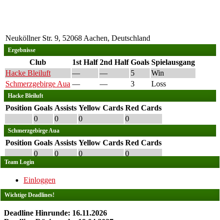
Neuköllner Str. 9, 52068 Aachen, Deutschland
Ergebnisse
Club
1st Half
2nd Half
Goals
Spielausgang
Hacke Bleiluft
—
—
5
Win
Schmerzgebirge Aua
—
—
3
Loss
Hacke Bleiluft
Position
Goals
Assists
Yellow Cards
Red Cards
0
0
0
0
Schmerzgebirge Aua
Position
Goals
Assists
Yellow Cards
Red Cards
0
0
0
0
Team Login
Einloggen
Wichtige Deadlines!
Deadline Hinrunde: 16.11.2026