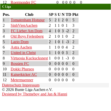
12
Roermonder FC
0
0
0
0
0
0
C Liga
Pos.
Club
SP
S
U
N
TD
Pkt
1
Tomatenham Hotspur
5
2
1
2
0
5
2
SinhVienAachen
2
1
1
0
1
3
3
FC Lieber Am Dom
4
1
0
3
-2
2
4
Old Boys Frelenberg
2
1
0
1
0
2
5
Lazio Dom
2
1
0
1
-3
2
6
Astra Aachen
1
1
0
0
4
2
7
United in Christ
1
1
0
0
3
2
8
Virtuosia Kuckucksnest
1
0
0
1
-3
0
9
Bossien FC
0
0
0
0
0
0
10
Dokki Pharaos
0
0
0
0
0
0
11
Kaiserkicker AC
0
0
0
0
0
0
12
Metermaenner
0
0
0
0
0
0
Datenschutz
Impressum
© 2026 Bunte Liga Aachen e.V.
Designed by Themeboy and Jan & Hanni