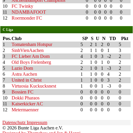
9
AschenBallsport Champions
0
0
0
0
0
0
10
FC Twinky
0
0
0
0
0
0
11
NDAMBAFOOT
0
0
0
0
0
0
12
Roermonder FC
0
0
0
0
0
0
C Liga
Pos.
Club
SP
S
U
N
TD
Pkt
1
Tomatenham Hotspur
5
2
1
2
0
5
2
SinhVienAachen
2
1
1
0
1
3
3
FC Lieber Am Dom
4
1
0
3
-2
2
4
Old Boys Frelenberg
2
1
0
1
0
2
5
Lazio Dom
2
1
0
1
-3
2
6
Astra Aachen
1
1
0
0
4
2
7
United in Christ
1
1
0
0
3
2
8
Virtuosia Kuckucksnest
1
0
0
1
-3
0
9
Bossien FC
0
0
0
0
0
0
10
Dokki Pharaos
0
0
0
0
0
0
11
Kaiserkicker AC
0
0
0
0
0
0
12
Metermaenner
0
0
0
0
0
0
Datenschutz
Impressum
© 2026 Bunte Liga Aachen e.V.