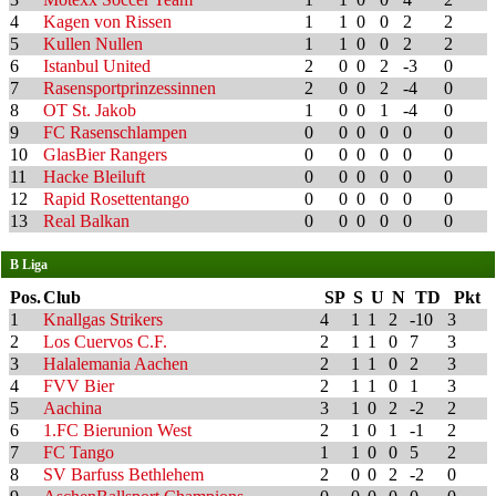
4
Kagen von Rissen
1
1
0
0
2
2
5
Kullen Nullen
1
1
0
0
2
2
6
Istanbul United
2
0
0
2
-3
0
7
Rasensportprinzessinnen
2
0
0
2
-4
0
8
OT St. Jakob
1
0
0
1
-4
0
9
FC Rasenschlampen
0
0
0
0
0
0
10
GlasBier Rangers
0
0
0
0
0
0
11
Hacke Bleiluft
0
0
0
0
0
0
12
Rapid Rosettentango
0
0
0
0
0
0
13
Real Balkan
0
0
0
0
0
0
B Liga
Pos.
Club
SP
S
U
N
TD
Pkt
1
Knallgas Strikers
4
1
1
2
-10
3
2
Los Cuervos C.F.
2
1
1
0
7
3
3
Halalemania Aachen
2
1
1
0
2
3
4
FVV Bier
2
1
1
0
1
3
5
Aachina
3
1
0
2
-2
2
6
1.FC Bierunion West
2
1
0
1
-1
2
7
FC Tango
1
1
0
0
5
2
8
SV Barfuss Bethlehem
2
0
0
2
-2
0