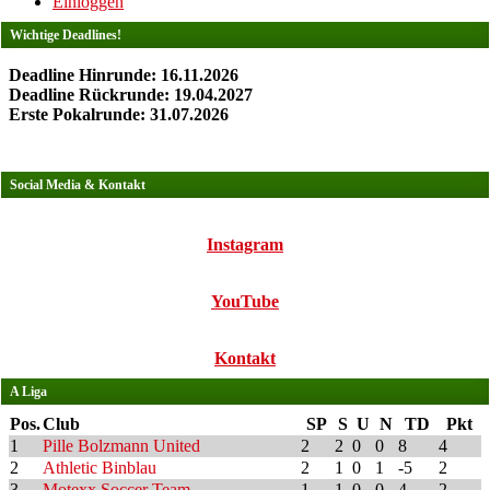
Einloggen
Wichtige Deadlines!
Deadline Hinrunde: 16.11.2026
Deadline Rückrunde: 19.04.2027
Erste Pokalrunde: 31.07.2026
Social Media & Kontakt
Instagram
YouTube
Kontakt
A Liga
Pos.
Club
SP
S
U
N
TD
Pkt
1
Pille Bolzmann United
2
2
0
0
8
4
2
Athletic Binblau
2
1
0
1
-5
2
3
Motexx Soccer Team
1
1
0
0
4
2