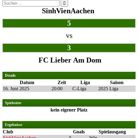
Suchen
nach:
SinhVienAachen
5
vs
3
FC Lieber Am Dom
Details
Datum
Zeit
Liga
Saison
16. Juni 2025
20:00
C-Liga
2025 Liga
Spielstätte
kein eigener Platz
Ergebnisse
Club
Goals
Spielausgang
SinhVienAachen
5
Win