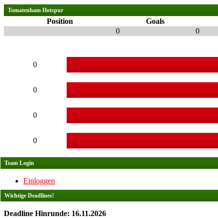
Tomatenham Hotspur
Position
Goals
0
0
0
0
0
0
Team Login
Einloggen
Wichtige Deadlines!
Deadline Hinrunde: 16.11.2026