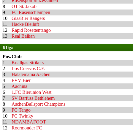
7
Rasensportprinzessinnen
8
OT St. Jakob
9
FC Rasenschlampen
10
GlasBier Rangers
11
Hacke Bleiluft
12
Rapid Rosettentango
13
Real Balkan
B Liga
Pos.
Club
1
Knallgas Strikers
2
Los Cuervos C.F.
3
Halalemania Aachen
4
FVV Bier
5
Aachina
6
1.FC Bierunion West
7
SV Barfuss Bethlehem
8
AschenBallsport Champions
9
FC Tango
10
FC Twinky
11
NDAMBAFOOT
12
Roermonder FC