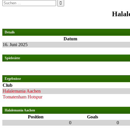
Suchen
nach:
Halal
Details
Datum
16. Juni 2025
Spielstätte
Ergebnisse
Club
Halalemania Aachen
Tomatenham Hotspur
Halalemania Aachen
Position
Goals
0
0