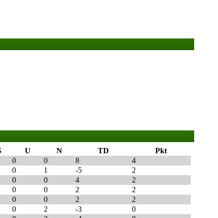
S
U
N
TD
Pkt
0
0
8
4
0
1
-5
2
0
0
4
2
0
0
2
2
0
0
2
2
0
2
-3
0