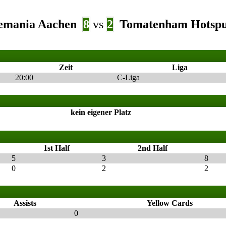
emania Aachen
8
vs
2
Tomatenham Hotsp
Zeit
Liga
20:00
C-Liga
kein eigener Platz
1st Half
2nd Half
5
3
8
0
2
2
Assists
Yellow Cards
0