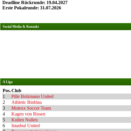
Deadline Rückrunde: 19.04.2027
Erste Pokalrunde: 31.07.2026
Social Media & Kontakt
A Liga
Pos.
Club
1
Pille Bolzmann United
2
Athletic Binblau
3
Motexx Soccer Team
4
Kagen von Rissen
5
Kullen Nullen
6
Istanbul United