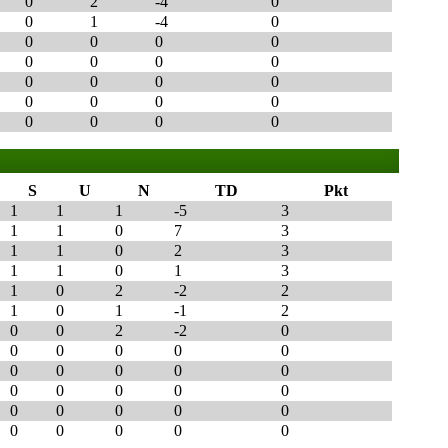
0
2
-4
0
0
1
-4
0
0
0
0
0
0
0
0
0
0
0
0
0
0
0
0
0
0
0
0
0
S
U
N
TD
Pkt
1
1
1
-5
3
1
1
0
7
3
1
1
0
2
3
1
1
0
1
3
1
0
2
-2
2
1
0
1
-1
2
0
0
2
-2
0
0
0
0
0
0
0
0
0
0
0
0
0
0
0
0
0
0
0
0
0
0
0
0
0
0