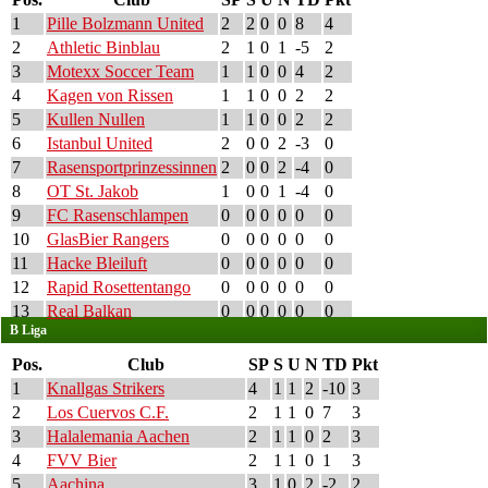
1
Pille Bolzmann United
2
2
0
0
8
4
2
Athletic Binblau
2
1
0
1
-5
2
3
Motexx Soccer Team
1
1
0
0
4
2
4
Kagen von Rissen
1
1
0
0
2
2
5
Kullen Nullen
1
1
0
0
2
2
6
Istanbul United
2
0
0
2
-3
0
7
Rasensportprinzessinnen
2
0
0
2
-4
0
8
OT St. Jakob
1
0
0
1
-4
0
9
FC Rasenschlampen
0
0
0
0
0
0
10
GlasBier Rangers
0
0
0
0
0
0
11
Hacke Bleiluft
0
0
0
0
0
0
12
Rapid Rosettentango
0
0
0
0
0
0
13
Real Balkan
0
0
0
0
0
0
B Liga
Pos.
Club
SP
S
U
N
TD
Pkt
1
Knallgas Strikers
4
1
1
2
-10
3
2
Los Cuervos C.F.
2
1
1
0
7
3
3
Halalemania Aachen
2
1
1
0
2
3
4
FVV Bier
2
1
1
0
1
3
5
Aachina
3
1
0
2
-2
2