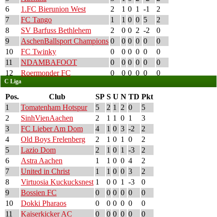
6
1.FC Bierunion West
2
1
0
1
-1
2
7
FC Tango
1
1
0
0
5
2
8
SV Barfuss Bethlehem
2
0
0
2
-2
0
9
AschenBallsport Champions
0
0
0
0
0
0
10
FC Twinky
0
0
0
0
0
0
11
NDAMBAFOOT
0
0
0
0
0
0
12
Roermonder FC
0
0
0
0
0
0
C Liga
Pos.
Club
SP
S
U
N
TD
Pkt
1
Tomatenham Hotspur
5
2
1
2
0
5
2
SinhVienAachen
2
1
1
0
1
3
3
FC Lieber Am Dom
4
1
0
3
-2
2
4
Old Boys Frelenberg
2
1
0
1
0
2
5
Lazio Dom
2
1
0
1
-3
2
6
Astra Aachen
1
1
0
0
4
2
7
United in Christ
1
1
0
0
3
2
8
Virtuosia Kuckucksnest
1
0
0
1
-3
0
9
Bossien FC
0
0
0
0
0
0
10
Dokki Pharaos
0
0
0
0
0
0
11
Kaiserkicker AC
0
0
0
0
0
0