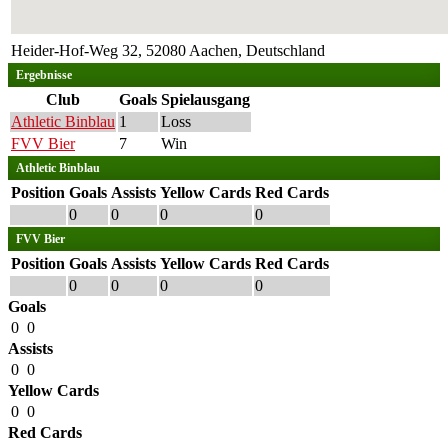
Heider-Hof-Weg 32, 52080 Aachen, Deutschland
Ergebnisse
Club
Goals
Spielausgang
Athletic Binblau
1
Loss
FVV Bier
7
Win
Athletic Binblau
Position
Goals
Assists
Yellow Cards
Red Cards
0
0
0
0
FVV Bier
Position
Goals
Assists
Yellow Cards
Red Cards
0
0
0
0
Goals
0
0
Assists
0
0
Yellow Cards
0
0
Red Cards