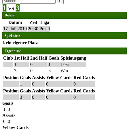
nach:
1
vs
3
Details
Datum
Zeit
Liga
17. Juli 2019
20:30
Pokal
Spielstätte
kein eigener Platz
Ergebnisse
Club
1st Half
2nd Half
Goals
Spielausgang
1
0
1
Loss
3
0
3
Win
Position
Goals
Assists
Yellow Cards
Red Cards
1
0
0
0
Position
Goals
Assists
Yellow Cards
Red Cards
3
0
0
0
Goals
1
3
Assists
0
0
Yellow Cards