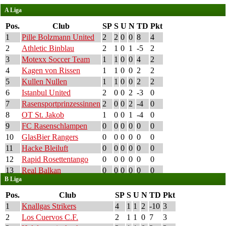
A Liga
Pos.
Club
SP
S
U
N
TD
Pkt
1
Pille Bolzmann United
2
2
0
0
8
4
2
Athletic Binblau
2
1
0
1
-5
2
3
Motexx Soccer Team
1
1
0
0
4
2
4
Kagen von Rissen
1
1
0
0
2
2
5
Kullen Nullen
1
1
0
0
2
2
6
Istanbul United
2
0
0
2
-3
0
7
Rasensportprinzessinnen
2
0
0
2
-4
0
8
OT St. Jakob
1
0
0
1
-4
0
9
FC Rasenschlampen
0
0
0
0
0
0
10
GlasBier Rangers
0
0
0
0
0
0
11
Hacke Bleiluft
0
0
0
0
0
0
12
Rapid Rosettentango
0
0
0
0
0
0
13
Real Balkan
0
0
0
0
0
0
B Liga
Pos.
Club
SP
S
U
N
TD
Pkt
1
Knallgas Strikers
4
1
1
2
-10
3
2
Los Cuervos C.F.
2
1
1
0
7
3