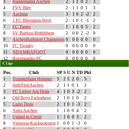
3
Halalemania Aachen
2
1
1
0
2
3
4
FVV Bier
2
1
1
0
1
3
5
Aachina
3
1
0
2
-2
2
6
1.FC Bierunion West
2
1
0
1
-1
2
7
FC Tango
1
1
0
0
5
2
8
SV Barfuss Bethlehem
2
0
0
2
-2
0
9
AschenBallsport Champions
0
0
0
0
0
0
10
FC Twinky
0
0
0
0
0
0
11
NDAMBAFOOT
0
0
0
0
0
0
12
Roermonder FC
0
0
0
0
0
0
C Liga
Pos.
Club
SP
S
U
N
TD
Pkt
1
Tomatenham Hotspur
5
2
1
2
0
5
2
SinhVienAachen
2
1
1
0
1
3
3
FC Lieber Am Dom
4
1
0
3
-2
2
4
Old Boys Frelenberg
2
1
0
1
0
2
5
Lazio Dom
2
1
0
1
-3
2
6
Astra Aachen
1
1
0
0
4
2
7
United in Christ
1
1
0
0
3
2
8
Virtuosia Kuckucksnest
1
0
0
1
-3
0