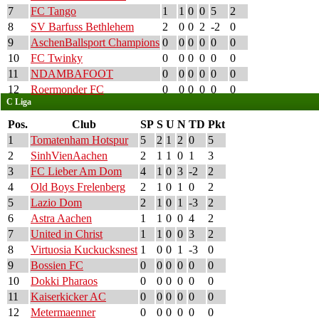
7
FC Tango
1
1
0
0
5
2
8
SV Barfuss Bethlehem
2
0
0
2
-2
0
9
AschenBallsport Champions
0
0
0
0
0
0
10
FC Twinky
0
0
0
0
0
0
11
NDAMBAFOOT
0
0
0
0
0
0
12
Roermonder FC
0
0
0
0
0
0
C Liga
Pos.
Club
SP
S
U
N
TD
Pkt
1
Tomatenham Hotspur
5
2
1
2
0
5
2
SinhVienAachen
2
1
1
0
1
3
3
FC Lieber Am Dom
4
1
0
3
-2
2
4
Old Boys Frelenberg
2
1
0
1
0
2
5
Lazio Dom
2
1
0
1
-3
2
6
Astra Aachen
1
1
0
0
4
2
7
United in Christ
1
1
0
0
3
2
8
Virtuosia Kuckucksnest
1
0
0
1
-3
0
9
Bossien FC
0
0
0
0
0
0
10
Dokki Pharaos
0
0
0
0
0
0
11
Kaiserkicker AC
0
0
0
0
0
0
12
Metermaenner
0
0
0
0
0
0