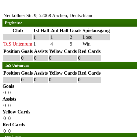
Neuköllner Str. 9, 52068 Aachen, Deutschland
Ergebnisse
Club
1st Half
2nd Half
Goals
Spielausgang
1
1
2
Loss
TuS Untenrum
1
4
5
Win
Position
Goals
Assists
Yellow Cards
Red Cards
0
0
0
0
TuS Untenrum
Position
Goals
Assists
Yellow Cards
Red Cards
0
0
0
0
Goals
0
0
Assists
0
0
Yellow Cards
0
0
Red Cards
0
0
Team Login