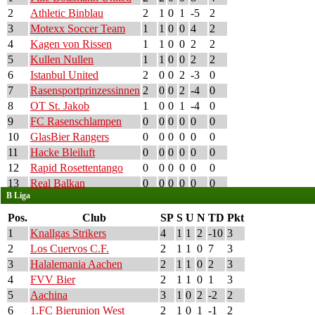
2
Athletic Binblau
2
1
0
1
-5
2
3
Motexx Soccer Team
1
1
0
0
4
2
4
Kagen von Rissen
1
1
0
0
2
2
5
Kullen Nullen
1
1
0
0
2
2
6
Istanbul United
2
0
0
2
-3
0
7
Rasensportprinzessinnen
2
0
0
2
-4
0
8
OT St. Jakob
1
0
0
1
-4
0
9
FC Rasenschlampen
0
0
0
0
0
0
10
GlasBier Rangers
0
0
0
0
0
0
11
Hacke Bleiluft
0
0
0
0
0
0
12
Rapid Rosettentango
0
0
0
0
0
0
13
Real Balkan
0
0
0
0
0
0
B Liga
Pos.
Club
SP
S
U
N
TD
Pkt
1
Knallgas Strikers
4
1
1
2
-10
3
2
Los Cuervos C.F.
2
1
1
0
7
3
3
Halalemania Aachen
2
1
1
0
2
3
4
FVV Bier
2
1
1
0
1
3
5
Aachina
3
1
0
2
-2
2
6
1.FC Bierunion West
2
1
0
1
-1
2