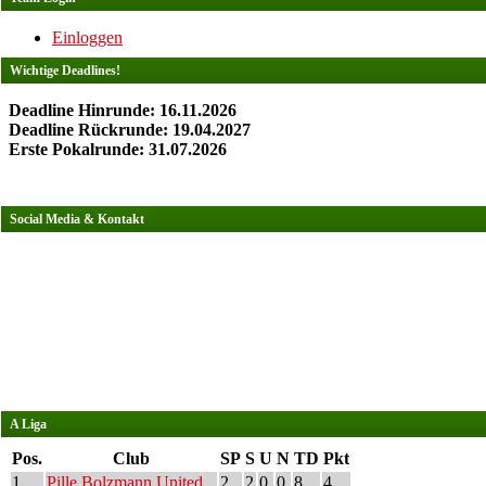
Einloggen
Wichtige Deadlines!
Deadline Hinrunde: 16.11.2026
Deadline Rückrunde: 19.04.2027
Erste Pokalrunde: 31.07.2026
Social Media & Kontakt
A Liga
Pos.
Club
SP
S
U
N
TD
Pkt
1
Pille Bolzmann United
2
2
0
0
8
4