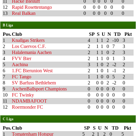
11
Hacke Bleiluft
0
0
0
0
0
0
12
Rapid Rosettentango
0
0
0
0
0
0
13
Real Balkan
0
0
0
0
0
0
B Liga
Pos.
Club
SP
S
U
N
TD
Pkt
1
Knallgas Strikers
4
1
1
2
-10
3
2
Los Cuervos C.F.
2
1
1
0
7
3
3
Halalemania Aachen
2
1
1
0
2
3
4
FVV Bier
2
1
1
0
1
3
5
Aachina
3
1
0
2
-2
2
6
1.FC Bierunion West
2
1
0
1
-1
2
7
FC Tango
1
1
0
0
5
2
8
SV Barfuss Bethlehem
2
0
0
2
-2
0
9
AschenBallsport Champions
0
0
0
0
0
0
10
FC Twinky
0
0
0
0
0
0
11
NDAMBAFOOT
0
0
0
0
0
0
12
Roermonder FC
0
0
0
0
0
0
C Liga
Pos.
Club
SP
S
U
N
TD
Pkt
1
Tomatenham Hotspur
5
2
1
2
0
5