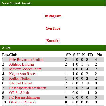
Social Media & Kontakt
Instagram
YouTube
Kontakt
A Liga
Pos.
Club
SP
S
U
N
TD
Pkt
1
Pille Bolzmann United
2
2
0
0
8
4
2
Athletic Binblau
2
1
0
1
-5
2
3
Motexx Soccer Team
1
1
0
0
4
2
4
Kagen von Rissen
1
1
0
0
2
2
5
Kullen Nullen
1
1
0
0
2
2
6
Istanbul United
2
0
0
2
-3
0
7
Rasensportprinzessinnen
2
0
0
2
-4
0
8
OT St. Jakob
1
0
0
1
-4
0
9
FC Rasenschlampen
0
0
0
0
0
0
10
GlasBier Rangers
0
0
0
0
0
0