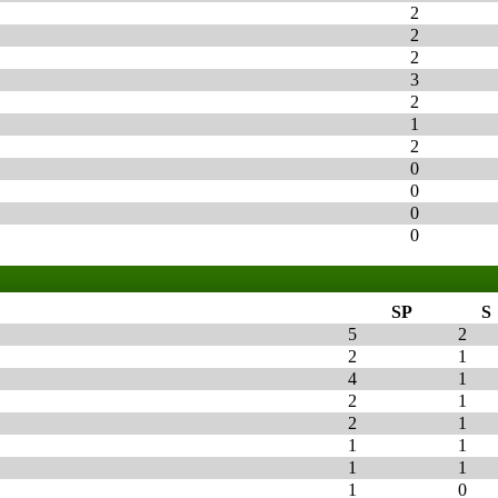
2
2
2
3
2
1
2
0
0
0
0
SP
S
5
2
2
1
4
1
2
1
2
1
1
1
1
1
1
0