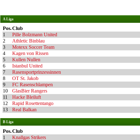
A Liga
Pos.
Club
1
Pille Bolzmann United
2
Athletic Binblau
3
Motexx Soccer Team
4
Kagen von Rissen
5
Kullen Nullen
6
Istanbul United
7
Rasensportprinzessinnen
8
OT St. Jakob
9
FC Rasenschlampen
10
GlasBier Rangers
11
Hacke Bleiluft
12
Rapid Rosettentango
13
Real Balkan
B Liga
Pos.
Club
1
Knallgas Strikers