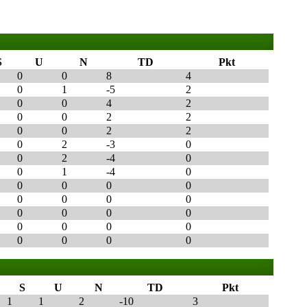
S
U
N
TD
Pkt
0
0
8
4
0
1
-5
2
0
0
4
2
0
0
2
2
0
0
2
2
0
2
-3
0
0
2
-4
0
0
1
-4
0
0
0
0
0
0
0
0
0
0
0
0
0
0
0
0
0
0
0
0
0
S
U
N
TD
Pkt
1
1
2
-10
3