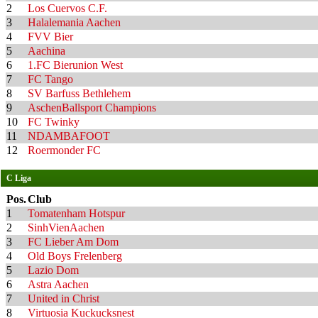
2
Los Cuervos C.F.
3
Halalemania Aachen
4
FVV Bier
5
Aachina
6
1.FC Bierunion West
7
FC Tango
8
SV Barfuss Bethlehem
9
AschenBallsport Champions
10
FC Twinky
11
NDAMBAFOOT
12
Roermonder FC
C Liga
Pos.
Club
1
Tomatenham Hotspur
2
SinhVienAachen
3
FC Lieber Am Dom
4
Old Boys Frelenberg
5
Lazio Dom
6
Astra Aachen
7
United in Christ
8
Virtuosia Kuckucksnest