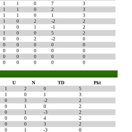
1
1
0
7
3
1
1
0
2
3
1
1
0
1
3
1
0
2
-2
2
1
0
1
-1
2
1
0
0
5
2
0
0
2
-2
0
0
0
0
0
0
0
0
0
0
0
0
0
0
0
0
0
0
0
0
0
U
N
TD
Pkt
1
2
0
5
1
0
1
3
0
3
-2
2
0
1
0
2
0
1
-3
2
0
0
4
2
0
0
3
2
0
1
-3
0