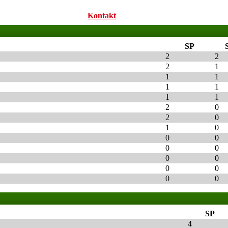
Kontakt
SP
2
2
2
1
1
1
1
1
1
1
2
0
2
0
1
0
0
0
0
0
0
0
0
0
0
0
SP
4