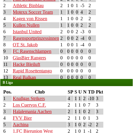
2
Athletic Binblau
2
1
0
1
-5
2
3
Motexx Soccer Team
1
1
0
0
4
2
4
Kagen von Rissen
1
1
0
0
2
2
5
Kullen Nullen
1
1
0
0
2
2
6
Istanbul United
2
0
0
2
-3
0
7
Rasensportprinzessinnen
2
0
0
2
-4
0
8
OT St. Jakob
1
0
0
1
-4
0
9
FC Rasenschlampen
0
0
0
0
0
0
10
GlasBier Rangers
0
0
0
0
0
0
11
Hacke Bleiluft
0
0
0
0
0
0
12
Rapid Rosettentango
0
0
0
0
0
0
13
Real Balkan
0
0
0
0
0
0
B Liga
Pos.
Club
SP
S
U
N
TD
Pkt
1
Knallgas Strikers
4
1
1
2
-10
3
2
Los Cuervos C.F.
2
1
1
0
7
3
3
Halalemania Aachen
2
1
1
0
2
3
4
FVV Bier
2
1
1
0
1
3
5
Aachina
3
1
0
2
-2
2
6
1.FC Bierunion West
2
1
0
1
-1
2