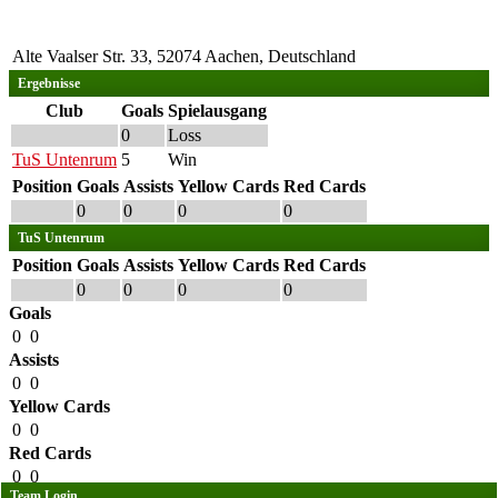
Alte Vaalser Str. 33, 52074 Aachen, Deutschland
Ergebnisse
Club
Goals
Spielausgang
0
Loss
TuS Untenrum
5
Win
Position
Goals
Assists
Yellow Cards
Red Cards
0
0
0
0
TuS Untenrum
Position
Goals
Assists
Yellow Cards
Red Cards
0
0
0
0
Goals
0
0
Assists
0
0
Yellow Cards
0
0
Red Cards
0
0
Team Login