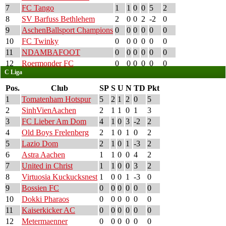
7
FC Tango
1
1
0
0
5
2
8
SV Barfuss Bethlehem
2
0
0
2
-2
0
9
AschenBallsport Champions
0
0
0
0
0
0
10
FC Twinky
0
0
0
0
0
0
11
NDAMBAFOOT
0
0
0
0
0
0
12
Roermonder FC
0
0
0
0
0
0
C Liga
Pos.
Club
SP
S
U
N
TD
Pkt
1
Tomatenham Hotspur
5
2
1
2
0
5
2
SinhVienAachen
2
1
1
0
1
3
3
FC Lieber Am Dom
4
1
0
3
-2
2
4
Old Boys Frelenberg
2
1
0
1
0
2
5
Lazio Dom
2
1
0
1
-3
2
6
Astra Aachen
1
1
0
0
4
2
7
United in Christ
1
1
0
0
3
2
8
Virtuosia Kuckucksnest
1
0
0
1
-3
0
9
Bossien FC
0
0
0
0
0
0
10
Dokki Pharaos
0
0
0
0
0
0
11
Kaiserkicker AC
0
0
0
0
0
0
12
Metermaenner
0
0
0
0
0
0