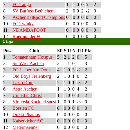
7
FC Tango
1
1
0
0
5
2
8
SV Barfuss Bethlehem
2
0
0
2
-2
0
9
AschenBallsport Champions
0
0
0
0
0
0
10
FC Twinky
0
0
0
0
0
0
11
NDAMBAFOOT
0
0
0
0
0
0
12
Roermonder FC
0
0
0
0
0
0
C Liga
Pos.
Club
SP
S
U
N
TD
Pkt
1
Tomatenham Hotspur
5
2
1
2
0
5
2
SinhVienAachen
2
1
1
0
1
3
3
FC Lieber Am Dom
4
1
0
3
-2
2
4
Old Boys Frelenberg
2
1
0
1
0
2
5
Lazio Dom
2
1
0
1
-3
2
6
Astra Aachen
1
1
0
0
4
2
7
United in Christ
1
1
0
0
3
2
8
Virtuosia Kuckucksnest
1
0
0
1
-3
0
9
Bossien FC
0
0
0
0
0
0
10
Dokki Pharaos
0
0
0
0
0
0
11
Kaiserkicker AC
0
0
0
0
0
0
12
Metermaenner
0
0
0
0
0
0