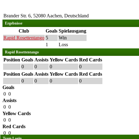
Brander Str. 6, 52080 Aachen, Deutschland
Ergebnisse
Club
Goals
Spielausgang
Rapid Rosettentango
5
Win
1
Loss
Rapid Rosettentango
Position
Goals
Assists
Yellow Cards
Red Cards
0
0
0
0
Position
Goals
Assists
Yellow Cards
Red Cards
0
0
0
0
Goals
0
0
Assists
0
0
Yellow Cards
0
0
Red Cards
0
0
Team Login