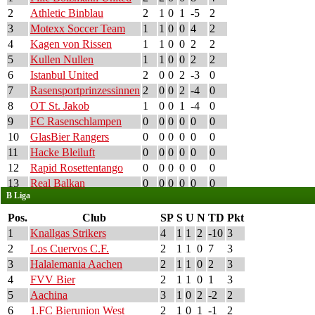
2
Athletic Binblau
2
1
0
1
-5
2
3
Motexx Soccer Team
1
1
0
0
4
2
4
Kagen von Rissen
1
1
0
0
2
2
5
Kullen Nullen
1
1
0
0
2
2
6
Istanbul United
2
0
0
2
-3
0
7
Rasensportprinzessinnen
2
0
0
2
-4
0
8
OT St. Jakob
1
0
0
1
-4
0
9
FC Rasenschlampen
0
0
0
0
0
0
10
GlasBier Rangers
0
0
0
0
0
0
11
Hacke Bleiluft
0
0
0
0
0
0
12
Rapid Rosettentango
0
0
0
0
0
0
13
Real Balkan
0
0
0
0
0
0
B Liga
Pos.
Club
SP
S
U
N
TD
Pkt
1
Knallgas Strikers
4
1
1
2
-10
3
2
Los Cuervos C.F.
2
1
1
0
7
3
3
Halalemania Aachen
2
1
1
0
2
3
4
FVV Bier
2
1
1
0
1
3
5
Aachina
3
1
0
2
-2
2
6
1.FC Bierunion West
2
1
0
1
-1
2