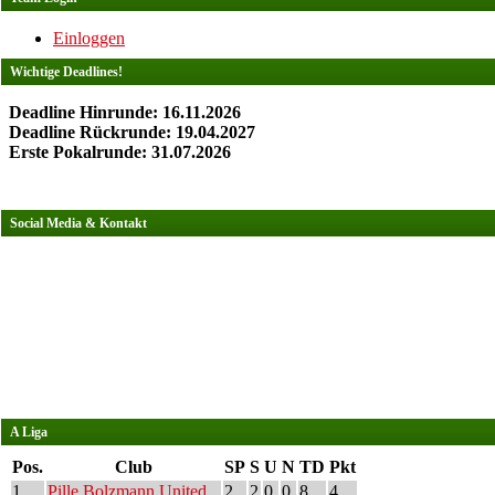
Einloggen
Wichtige Deadlines!
Deadline Hinrunde: 16.11.2026
Deadline Rückrunde: 19.04.2027
Erste Pokalrunde: 31.07.2026
Social Media & Kontakt
A Liga
Pos.
Club
SP
S
U
N
TD
Pkt
1
Pille Bolzmann United
2
2
0
0
8
4