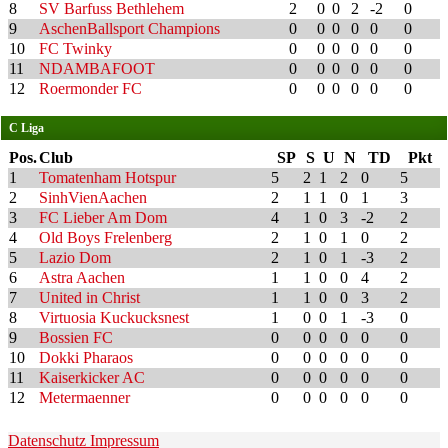
8
SV Barfuss Bethlehem
2
0
0
2
-2
0
9
AschenBallsport Champions
0
0
0
0
0
0
10
FC Twinky
0
0
0
0
0
0
11
NDAMBAFOOT
0
0
0
0
0
0
12
Roermonder FC
0
0
0
0
0
0
C Liga
Pos.
Club
SP
S
U
N
TD
Pkt
1
Tomatenham Hotspur
5
2
1
2
0
5
2
SinhVienAachen
2
1
1
0
1
3
3
FC Lieber Am Dom
4
1
0
3
-2
2
4
Old Boys Frelenberg
2
1
0
1
0
2
5
Lazio Dom
2
1
0
1
-3
2
6
Astra Aachen
1
1
0
0
4
2
7
United in Christ
1
1
0
0
3
2
8
Virtuosia Kuckucksnest
1
0
0
1
-3
0
9
Bossien FC
0
0
0
0
0
0
10
Dokki Pharaos
0
0
0
0
0
0
11
Kaiserkicker AC
0
0
0
0
0
0
12
Metermaenner
0
0
0
0
0
0
Datenschutz
Impressum