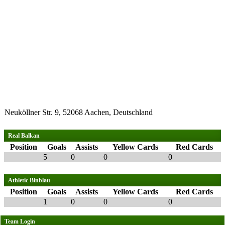
Neuköllner Str. 9, 52068 Aachen, Deutschland
Real Balkan
Position
Goals
Assists
Yellow Cards
Red Cards
5
0
0
0
Athletic Binblau
Position
Goals
Assists
Yellow Cards
Red Cards
1
0
0
0
Team Login