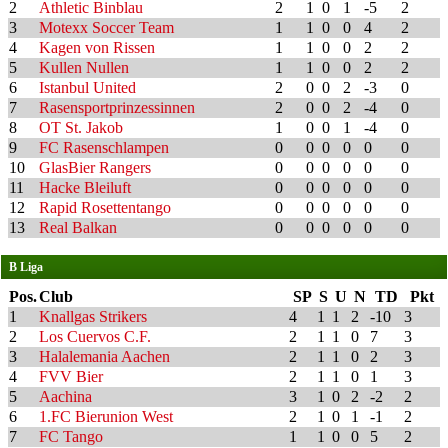
2
Athletic Binblau
2
1
0
1
-5
2
3
Motexx Soccer Team
1
1
0
0
4
2
4
Kagen von Rissen
1
1
0
0
2
2
5
Kullen Nullen
1
1
0
0
2
2
6
Istanbul United
2
0
0
2
-3
0
7
Rasensportprinzessinnen
2
0
0
2
-4
0
8
OT St. Jakob
1
0
0
1
-4
0
9
FC Rasenschlampen
0
0
0
0
0
0
10
GlasBier Rangers
0
0
0
0
0
0
11
Hacke Bleiluft
0
0
0
0
0
0
12
Rapid Rosettentango
0
0
0
0
0
0
13
Real Balkan
0
0
0
0
0
0
B Liga
Pos.
Club
SP
S
U
N
TD
Pkt
1
Knallgas Strikers
4
1
1
2
-10
3
2
Los Cuervos C.F.
2
1
1
0
7
3
3
Halalemania Aachen
2
1
1
0
2
3
4
FVV Bier
2
1
1
0
1
3
5
Aachina
3
1
0
2
-2
2
6
1.FC Bierunion West
2
1
0
1
-1
2
7
FC Tango
1
1
0
0
5
2