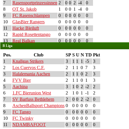
7
Rasensportprinzessinnen
2
0
0
2
-4
0
8
OT St. Jakob
1
0
0
1
-4
0
9
FC Rasenschlampen
0
0
0
0
0
0
10
GlasBier Rangers
0
0
0
0
0
0
11
Hacke Bleiluft
0
0
0
0
0
0
12
Rapid Rosettentango
0
0
0
0
0
0
13
Real Balkan
0
0
0
0
0
0
B Liga
Pos.
Club
SP
S
U
N
TD
Pkt
1
Knallgas Strikers
3
1
1
1
-5
3
2
Los Cuervos C.F.
2
1
1
0
7
3
3
Halalemania Aachen
2
1
1
0
2
3
4
FVV Bier
2
1
1
0
1
3
5
Aachina
3
1
0
2
-2
2
6
1.FC Bierunion West
2
1
0
1
-1
2
7
SV Barfuss Bethlehem
2
0
0
2
-2
0
8
AschenBallsport Champions
0
0
0
0
0
0
9
FC Tango
0
0
0
0
0
0
10
FC Twinky
0
0
0
0
0
0
11
NDAMBAFOOT
0
0
0
0
0
0