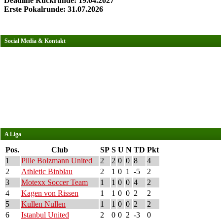
Deadline Rückrunde: 19.04.2027
Erste Pokalrunde: 31.07.2026
Social Media & Kontakt
A Liga
Pos.
Club
SP
S
U
N
TD
Pkt
1
Pille Bolzmann United
2
2
0
0
8
4
2
Athletic Binblau
2
1
0
1
-5
2
3
Motexx Soccer Team
1
1
0
0
4
2
4
Kagen von Rissen
1
1
0
0
2
2
5
Kullen Nullen
1
1
0
0
2
2
6
Istanbul United
2
0
0
2
-3
0