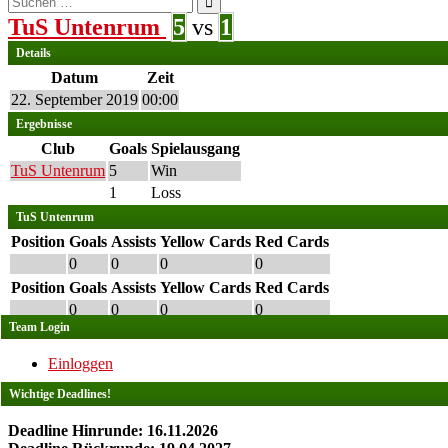
nach:
TuS Untenrum
5
vs
1
Details
Datum
Zeit
22. September 2019
00:00
Ergebnisse
Club
Goals
Spielausgang
TuS Untenrum
5
Win
1
Loss
TuS Untenrum
Position
Goals
Assists
Yellow Cards
Red Cards
0
0
0
0
Position
Goals
Assists
Yellow Cards
Red Cards
0
0
0
0
Team Login
Einloggen
Wichtige Deadlines!
Deadline Hinrunde: 16.11.2026