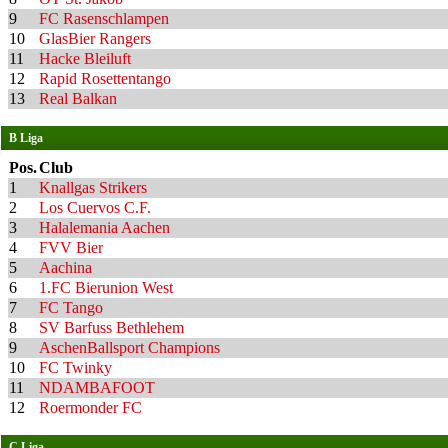
9
FC Rasenschlampen
10
GlasBier Rangers
11
Hacke Bleiluft
12
Rapid Rosettentango
13
Real Balkan
B Liga
Pos.
Club
1
Knallgas Strikers
2
Los Cuervos C.F.
3
Halalemania Aachen
4
FVV Bier
5
Aachina
6
1.FC Bierunion West
7
FC Tango
8
SV Barfuss Bethlehem
9
AschenBallsport Champions
10
FC Twinky
11
NDAMBAFOOT
12
Roermonder FC
C Liga