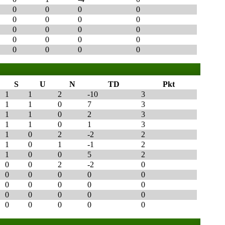
0
0
0
0
0
0
0
0
0
0
0
0
0
0
0
0
0
0
0
0
S
U
N
TD
Pkt
1
1
2
-10
3
1
1
0
7
3
1
1
0
2
3
1
1
0
1
3
1
0
2
-2
2
1
0
1
-1
2
1
0
0
5
2
0
0
2
-2
0
0
0
0
0
0
0
0
0
0
0
0
0
0
0
0
0
0
0
0
0