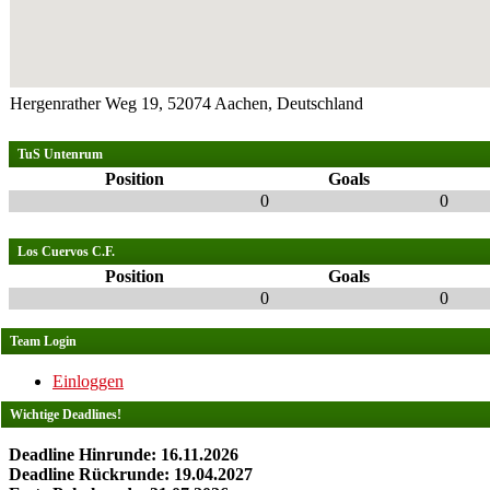
Hergenrather Weg 19, 52074 Aachen, Deutschland
TuS Untenrum
Position
Goals
0
0
Los Cuervos C.F.
Position
Goals
0
0
Team Login
Einloggen
Wichtige Deadlines!
Deadline Hinrunde: 16.11.2026
Deadline Rückrunde: 19.04.2027