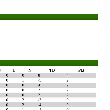
S
U
N
TD
Pkt
0
0
8
4
0
1
-5
2
0
0
4
2
0
0
2
2
0
0
2
2
0
2
-3
0
0
2
-4
0
0
1
-4
0