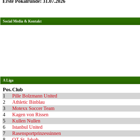
Erste Pokalrunde: 31.07.2026
Social Media & Kontakt
A Liga
Pos.
Club
1
Pille Bolzmann United
2
Athletic Binblau
3
Motexx Soccer Team
4
Kagen von Rissen
5
Kullen Nullen
6
Istanbul United
7
Rasensportprinzessinnen
8
OT St. Jakob