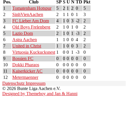
Pos.
Club
SP
S
U
N
TD
Pkt
1
Tomatenham Hotspur
5
2
1
2
0
5
2
SinhVienAachen
2
1
1
0
1
3
3
FC Lieber Am Dom
4
1
0
3
-2
2
4
Old Boys Frelenberg
2
1
0
1
0
2
5
Lazio Dom
2
1
0
1
-3
2
6
Astra Aachen
1
1
0
0
4
2
7
United in Christ
1
1
0
0
3
2
8
Virtuosia Kuckucksnest
1
0
0
1
-3
0
9
Bossien FC
0
0
0
0
0
0
10
Dokki Pharaos
0
0
0
0
0
0
11
Kaiserkicker AC
0
0
0
0
0
0
12
Metermaenner
0
0
0
0
0
0
Datenschutz
Impressum
© 2026 Bunte Liga Aachen e.V.
Designed by Themeboy and Jan & Hanni