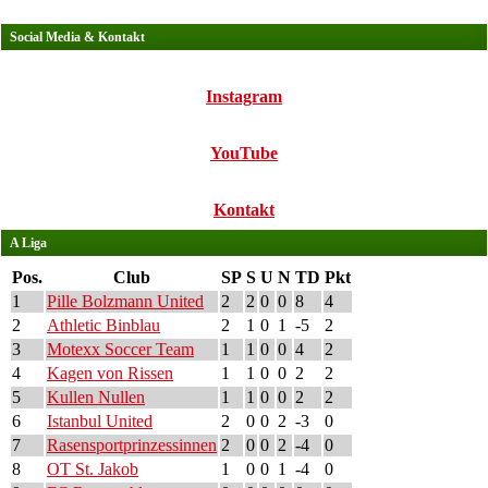
Social Media & Kontakt
Instagram
YouTube
Kontakt
A Liga
Pos.
Club
SP
S
U
N
TD
Pkt
1
Pille Bolzmann United
2
2
0
0
8
4
2
Athletic Binblau
2
1
0
1
-5
2
3
Motexx Soccer Team
1
1
0
0
4
2
4
Kagen von Rissen
1
1
0
0
2
2
5
Kullen Nullen
1
1
0
0
2
2
6
Istanbul United
2
0
0
2
-3
0
7
Rasensportprinzessinnen
2
0
0
2
-4
0
8
OT St. Jakob
1
0
0
1
-4
0