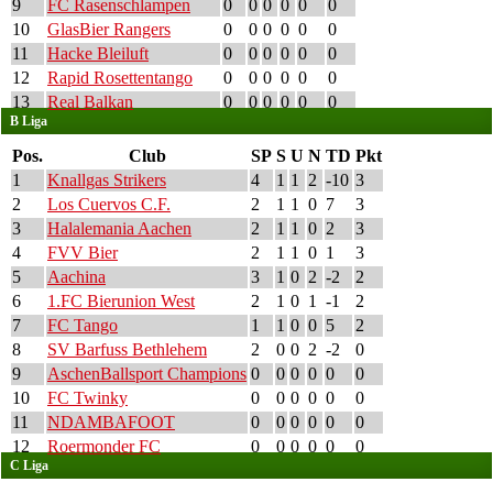
9
FC Rasenschlampen
0
0
0
0
0
0
10
GlasBier Rangers
0
0
0
0
0
0
11
Hacke Bleiluft
0
0
0
0
0
0
12
Rapid Rosettentango
0
0
0
0
0
0
13
Real Balkan
0
0
0
0
0
0
B Liga
Pos.
Club
SP
S
U
N
TD
Pkt
1
Knallgas Strikers
4
1
1
2
-10
3
2
Los Cuervos C.F.
2
1
1
0
7
3
3
Halalemania Aachen
2
1
1
0
2
3
4
FVV Bier
2
1
1
0
1
3
5
Aachina
3
1
0
2
-2
2
6
1.FC Bierunion West
2
1
0
1
-1
2
7
FC Tango
1
1
0
0
5
2
8
SV Barfuss Bethlehem
2
0
0
2
-2
0
9
AschenBallsport Champions
0
0
0
0
0
0
10
FC Twinky
0
0
0
0
0
0
11
NDAMBAFOOT
0
0
0
0
0
0
12
Roermonder FC
0
0
0
0
0
0
C Liga