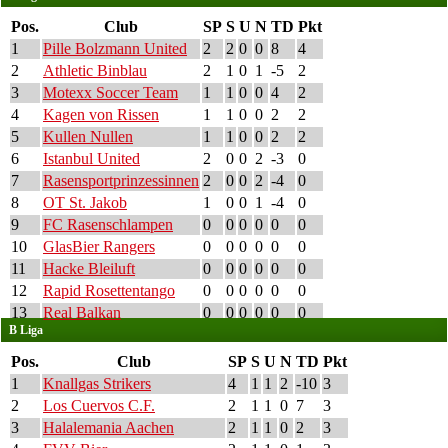
Pos.
Club
SP
S
U
N
TD
Pkt
1
Pille Bolzmann United
2
2
0
0
8
4
2
Athletic Binblau
2
1
0
1
-5
2
3
Motexx Soccer Team
1
1
0
0
4
2
4
Kagen von Rissen
1
1
0
0
2
2
5
Kullen Nullen
1
1
0
0
2
2
6
Istanbul United
2
0
0
2
-3
0
7
Rasensportprinzessinnen
2
0
0
2
-4
0
8
OT St. Jakob
1
0
0
1
-4
0
9
FC Rasenschlampen
0
0
0
0
0
0
10
GlasBier Rangers
0
0
0
0
0
0
11
Hacke Bleiluft
0
0
0
0
0
0
12
Rapid Rosettentango
0
0
0
0
0
0
13
Real Balkan
0
0
0
0
0
0
B Liga
Pos.
Club
SP
S
U
N
TD
Pkt
1
Knallgas Strikers
4
1
1
2
-10
3
2
Los Cuervos C.F.
2
1
1
0
7
3
3
Halalemania Aachen
2
1
1
0
2
3