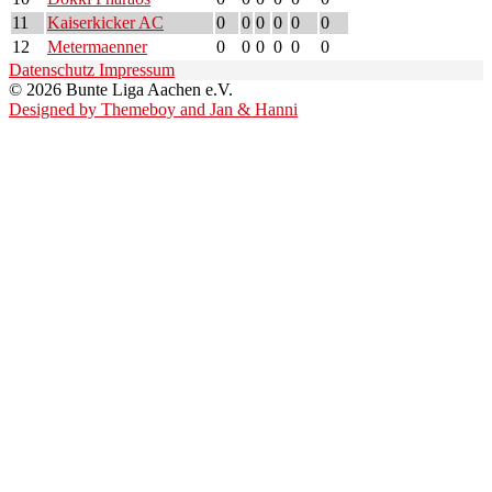
11
Kaiserkicker AC
0
0
0
0
0
0
12
Metermaenner
0
0
0
0
0
0
Datenschutz
Impressum
© 2026 Bunte Liga Aachen e.V.
Designed by Themeboy and Jan & Hanni