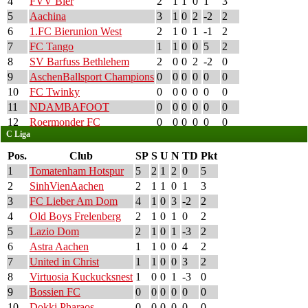
4
FVV Bier
2
1
1
0
1
3
5
Aachina
3
1
0
2
-2
2
6
1.FC Bierunion West
2
1
0
1
-1
2
7
FC Tango
1
1
0
0
5
2
8
SV Barfuss Bethlehem
2
0
0
2
-2
0
9
AschenBallsport Champions
0
0
0
0
0
0
10
FC Twinky
0
0
0
0
0
0
11
NDAMBAFOOT
0
0
0
0
0
0
12
Roermonder FC
0
0
0
0
0
0
C Liga
Pos.
Club
SP
S
U
N
TD
Pkt
1
Tomatenham Hotspur
5
2
1
2
0
5
2
SinhVienAachen
2
1
1
0
1
3
3
FC Lieber Am Dom
4
1
0
3
-2
2
4
Old Boys Frelenberg
2
1
0
1
0
2
5
Lazio Dom
2
1
0
1
-3
2
6
Astra Aachen
1
1
0
0
4
2
7
United in Christ
1
1
0
0
3
2
8
Virtuosia Kuckucksnest
1
0
0
1
-3
0
9
Bossien FC
0
0
0
0
0
0
10
Dokki Pharaos
0
0
0
0
0
0