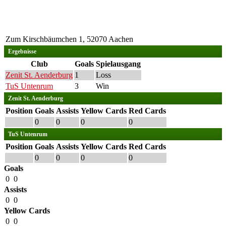
Zum Kirschbäumchen 1, 52070 Aachen
Ergebnisse
Club
Goals
Spielausgang
Zenit St. Aenderburg
1
Loss
TuS Untenrum
3
Win
Zenit St. Aenderburg
Position
Goals
Assists
Yellow Cards
Red Cards
0
0
0
0
TuS Untenrum
Position
Goals
Assists
Yellow Cards
Red Cards
0
0
0
0
Goals
0
0
Assists
0
0
Yellow Cards
0
0