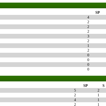
SP
4
2
2
2
3
2
1
2
0
0
0
0
SP
S
5
2
2
1
4
1
2
1