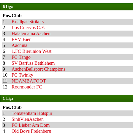
B Liga
Pos.
Club
1
Knallgas Strikers
2
Los Cuervos C.F.
3
Halalemania Aachen
4
FVV Bier
5
Aachina
6
1.FC Bierunion West
7
FC Tango
8
SV Barfuss Bethlehem
9
AschenBallsport Champions
10
FC Twinky
11
NDAMBAFOOT
12
Roermonder FC
C Liga
Pos.
Club
1
Tomatenham Hotspur
2
SinhVienAachen
3
FC Lieber Am Dom
4
Old Boys Frelenberg