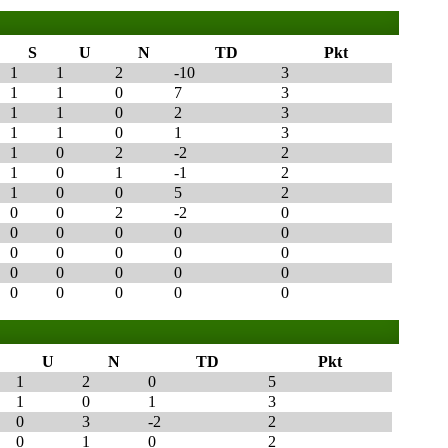
S
U
N
TD
Pkt
1
1
2
-10
3
1
1
0
7
3
1
1
0
2
3
1
1
0
1
3
1
0
2
-2
2
1
0
1
-1
2
1
0
0
5
2
0
0
2
-2
0
0
0
0
0
0
0
0
0
0
0
0
0
0
0
0
0
0
0
0
0
U
N
TD
Pkt
1
2
0
5
1
0
1
3
0
3
-2
2
0
1
0
2