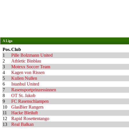
A Liga
Pos.
Club
1
Pille Bolzmann United
2
Athletic Binblau
3
Motexx Soccer Team
4
Kagen von Rissen
5
Kullen Nullen
6
Istanbul United
7
Rasensportprinzessinnen
8
OT St. Jakob
9
FC Rasenschlampen
10
GlasBier Rangers
11
Hacke Bleiluft
12
Rapid Rosettentango
13
Real Balkan