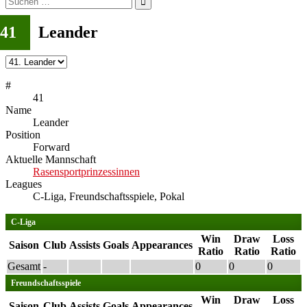
nach:
41
Leander
#
41
Name
Leander
Position
Forward
Aktuelle Mannschaft
Rasensportprinzessinnen
Leagues
C-Liga, Freundschaftsspiele, Pokal
C-Liga
Win
Draw
Loss
Saison
Club
Assists
Goals
Appearances
Ratio
Ratio
Ratio
Gesamt
-
0
0
0
Freundschaftsspiele
Win
Draw
Loss
Saison
Club
Assists
Goals
Appearances