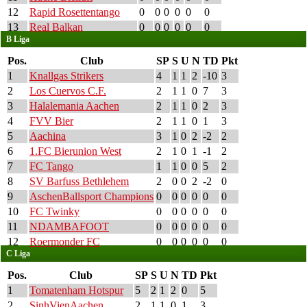
12
Rapid Rosettentango
0
0
0
0
0
0
13
Real Balkan
0
0
0
0
0
0
B Liga
Pos.
Club
SP
S
U
N
TD
Pkt
1
Knallgas Strikers
4
1
1
2
-10
3
2
Los Cuervos C.F.
2
1
1
0
7
3
3
Halalemania Aachen
2
1
1
0
2
3
4
FVV Bier
2
1
1
0
1
3
5
Aachina
3
1
0
2
-2
2
6
1.FC Bierunion West
2
1
0
1
-1
2
7
FC Tango
1
1
0
0
5
2
8
SV Barfuss Bethlehem
2
0
0
2
-2
0
9
AschenBallsport Champions
0
0
0
0
0
0
10
FC Twinky
0
0
0
0
0
0
11
NDAMBAFOOT
0
0
0
0
0
0
12
Roermonder FC
0
0
0
0
0
0
C Liga
Pos.
Club
SP
S
U
N
TD
Pkt
1
Tomatenham Hotspur
5
2
1
2
0
5
2
SinhVienAachen
2
1
1
0
1
3