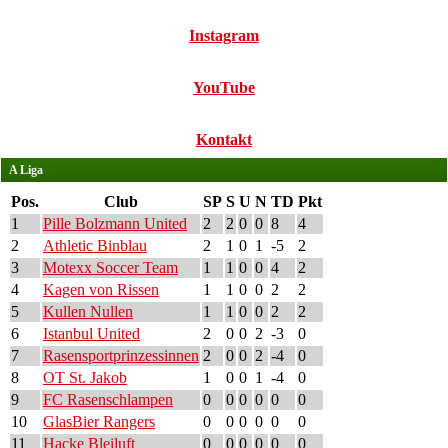
Instagram
YouTube
Kontakt
A Liga
Pos.
Club
SP
S
U
N
TD
Pkt
1
Pille Bolzmann United
2
2
0
0
8
4
2
Athletic Binblau
2
1
0
1
-5
2
3
Motexx Soccer Team
1
1
0
0
4
2
4
Kagen von Rissen
1
1
0
0
2
2
5
Kullen Nullen
1
1
0
0
2
2
6
Istanbul United
2
0
0
2
-3
0
7
Rasensportprinzessinnen
2
0
0
2
-4
0
8
OT St. Jakob
1
0
0
1
-4
0
9
FC Rasenschlampen
0
0
0
0
0
0
10
GlasBier Rangers
0
0
0
0
0
0
11
Hacke Bleiluft
0
0
0
0
0
0