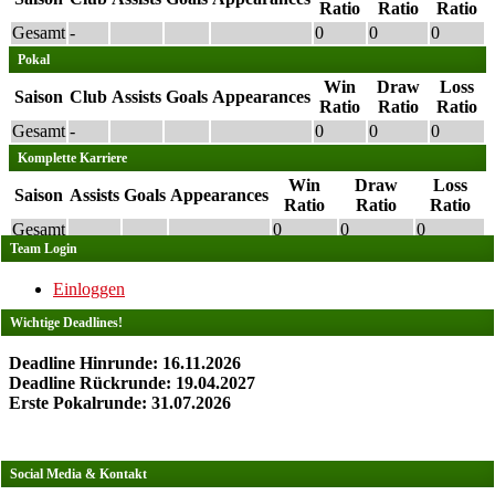
Ratio
Ratio
Ratio
Gesamt
-
0
0
0
Pokal
Win
Draw
Loss
Saison
Club
Assists
Goals
Appearances
Ratio
Ratio
Ratio
Gesamt
-
0
0
0
Komplette Karriere
Win
Draw
Loss
Saison
Assists
Goals
Appearances
Ratio
Ratio
Ratio
Gesamt
0
0
0
Team Login
Einloggen
Wichtige Deadlines!
Deadline Hinrunde: 16.11.2026
Deadline Rückrunde: 19.04.2027
Erste Pokalrunde: 31.07.2026
Social Media & Kontakt