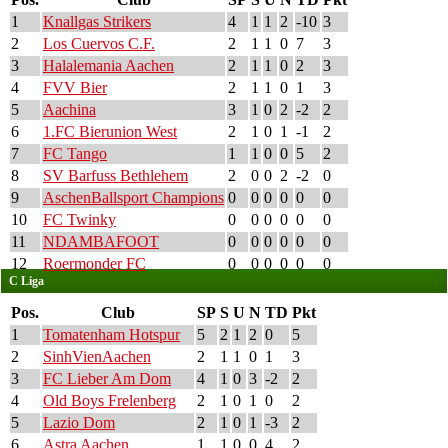
1
Knallgas Strikers
4
1
1
2
-10
3
2
Los Cuervos C.F.
2
1
1
0
7
3
3
Halalemania Aachen
2
1
1
0
2
3
4
FVV Bier
2
1
1
0
1
3
5
Aachina
3
1
0
2
-2
2
6
1.FC Bierunion West
2
1
0
1
-1
2
7
FC Tango
1
1
0
0
5
2
8
SV Barfuss Bethlehem
2
0
0
2
-2
0
9
AschenBallsport Champions
0
0
0
0
0
0
10
FC Twinky
0
0
0
0
0
0
11
NDAMBAFOOT
0
0
0
0
0
0
12
Roermonder FC
0
0
0
0
0
0
C Liga
Pos.
Club
SP
S
U
N
TD
Pkt
1
Tomatenham Hotspur
5
2
1
2
0
5
2
SinhVienAachen
2
1
1
0
1
3
3
FC Lieber Am Dom
4
1
0
3
-2
2
4
Old Boys Frelenberg
2
1
0
1
0
2
5
Lazio Dom
2
1
0
1
-3
2
6
Astra Aachen
1
1
0
0
4
2