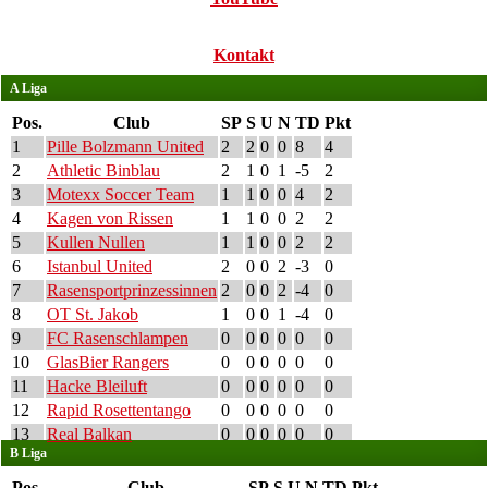
Kontakt
A Liga
Pos.
Club
SP
S
U
N
TD
Pkt
1
Pille Bolzmann United
2
2
0
0
8
4
2
Athletic Binblau
2
1
0
1
-5
2
3
Motexx Soccer Team
1
1
0
0
4
2
4
Kagen von Rissen
1
1
0
0
2
2
5
Kullen Nullen
1
1
0
0
2
2
6
Istanbul United
2
0
0
2
-3
0
7
Rasensportprinzessinnen
2
0
0
2
-4
0
8
OT St. Jakob
1
0
0
1
-4
0
9
FC Rasenschlampen
0
0
0
0
0
0
10
GlasBier Rangers
0
0
0
0
0
0
11
Hacke Bleiluft
0
0
0
0
0
0
12
Rapid Rosettentango
0
0
0
0
0
0
13
Real Balkan
0
0
0
0
0
0
B Liga
Pos.
Club
SP
S
U
N
TD
Pkt