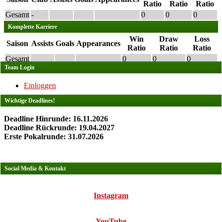
Ratio
Ratio
Ratio
Gesamt
-
0
0
0
Komplette Karriere
Win
Draw
Loss
Saison
Assists
Goals
Appearances
Ratio
Ratio
Ratio
Gesamt
0
0
0
Team Login
Einloggen
Wichtige Deadlines!
Deadline Hinrunde: 16.11.2026
Deadline Rückrunde: 19.04.2027
Erste Pokalrunde: 31.07.2026
Social Media & Kontakt
Instagram
YouTube