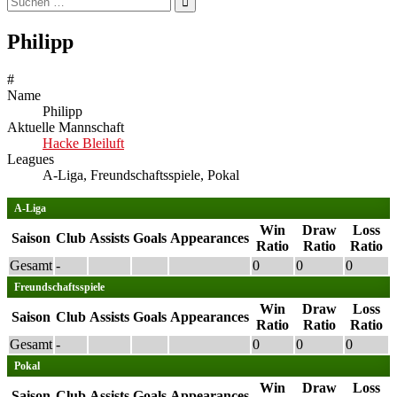
nach:
Philipp
#
Name
Philipp
Aktuelle Mannschaft
Hacke Bleiluft
Leagues
A-Liga, Freundschaftsspiele, Pokal
A-Liga
Win
Draw
Loss
Saison
Club
Assists
Goals
Appearances
Ratio
Ratio
Ratio
Gesamt
-
0
0
0
Freundschaftsspiele
Win
Draw
Loss
Saison
Club
Assists
Goals
Appearances
Ratio
Ratio
Ratio
Gesamt
-
0
0
0
Pokal
Win
Draw
Loss
Saison
Club
Assists
Goals
Appearances